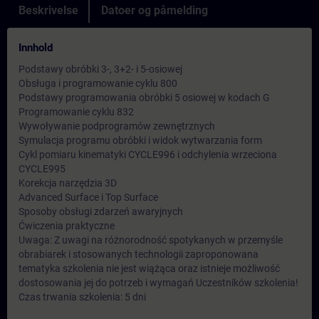
Beskrivelse
Datoer og påmelding
Innhold
Podstawy obróbki 3-, 3+2- i 5-osiowej
Obsługa i programowanie cyklu 800
Podstawy programowania obróbki 5 osiowej w kodach G
Programowanie cyklu 832
Wywoływanie podprogramów zewnętrznych
Symulacja programu obróbki i widok wytwarzania form
Cykl pomiaru kinematyki CYCLE996 i odchylenia wrzeciona
CYCLE995
Korekcja narzędzia 3D
Advanced Surface i Top Surface
Sposoby obsługi zdarzeń awaryjnych
Ćwiczenia praktyczne
Uwaga: Z uwagi na różnorodność spotykanych w przemyśle
obrabiarek i stosowanych technologii zaproponowana
tematyka szkolenia nie jest wiążąca oraz istnieje możliwość
dostosowania jej do potrzeb i wymagań Uczestników szkolenia!
Czas trwania szkolenia: 5 dni