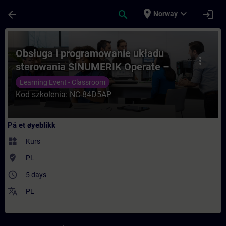
Gå til hovedinnhold
Siden er lastet inn
place
expand_more
arrow_back
search
login
Norway
Kurs - Obsługa i programowanie układu st
Obsługa i programowanie układu
more_vert
sterowania SINUMERIK Operate –
obróbka 5-osiowa
Learning Event - Classroom
Kod szkolenia: NC-84D5AP
På et øyeblikk
widgets
Kurs
where_to_vote
PL
access_time
5 days
translate
PL