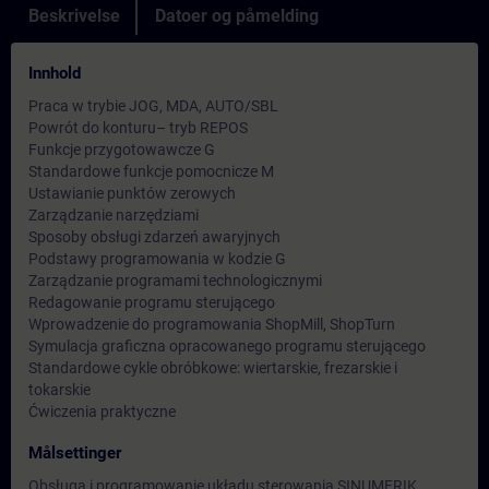
Beskrivelse
Datoer og påmelding
Innhold
Praca w trybie JOG, MDA, AUTO/SBL
Powrót do konturu– tryb REPOS
Funkcje przygotowawcze G
Standardowe funkcje pomocnicze M
Ustawianie punktów zerowych
Zarządzanie narzędziami
Sposoby obsługi zdarzeń awaryjnych
Podstawy programowania w kodzie G
Zarządzanie programami technologicznymi
Redagowanie programu sterującego
Wprowadzenie do programowania ShopMill, ShopTurn
Symulacja graficzna opracowanego programu sterującego
Standardowe cykle obróbkowe: wiertarskie, frezarskie i
tokarskie
Ćwiczenia praktyczne
Målsettinger
Obsługa i programowanie układu sterowania SINUMERIK