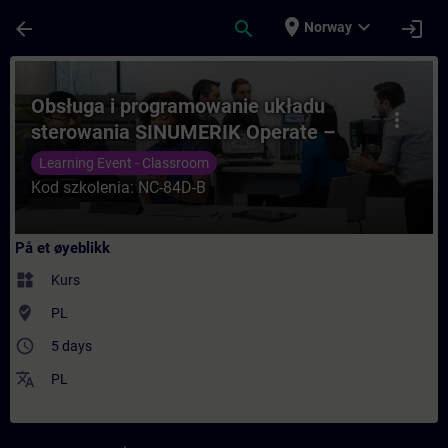
Gå til hovedinnhold
Siden er lastet inn
place
expand_more
arrow_back
search
login
Norway
Kurs - Obsługa i programowanie układu st
Obsługa i programowanie układu
more_vert
sterowania SINUMERIK Operate –
kurs podstawowy
Learning Event - Classroom
Kod szkolenia: NC-84D-B
På et øyeblikk
widgets
Kurs
where_to_vote
PL
access_time
5 days
translate
PL