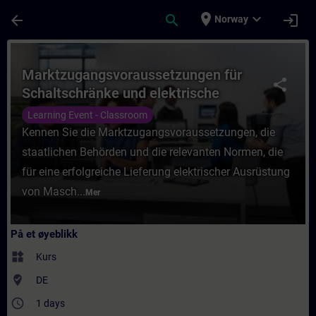
Gå til hovedinnhold
Siden er lastet inn
place
expand_more
arrow_back
search
login
Norway
Kurs - Marktzugangsvoraussetzungen für S
Marktzugangsvoraussetzungen für
share
Schaltschränke und elektrische
Ausrüstung von Maschinen gemäß
Learning Event - Classroom
DIN EN 60204-1 (Präsenz-Training)
Kennen Sie die Marktzugangsvoraussetzungen, die
staatlichen Behörden und die relevanten Normen, die
für eine erfolgreiche Lieferung elektrischer Ausrüstung
von Masch...
Mer
På et øyeblikk
widgets
Kurs
where_to_vote
DE
access_time
1 days