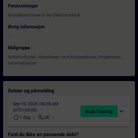
Forutsetninger
Grundkenntnisse in der Elektrotechnik
Øvrig informasjon
-
Målgruppe
Schaltschrank-, Maschinen- und Anlagenbauer, Projekteure,
Inbetriebsetzer
Datoer og påmelding
Sep 10, 2026 | 06:30 AM
(UTC+00:00)
expand_more
Book Training
schedule
translate
1 dag
DE
Fant du ikke en passende dato?