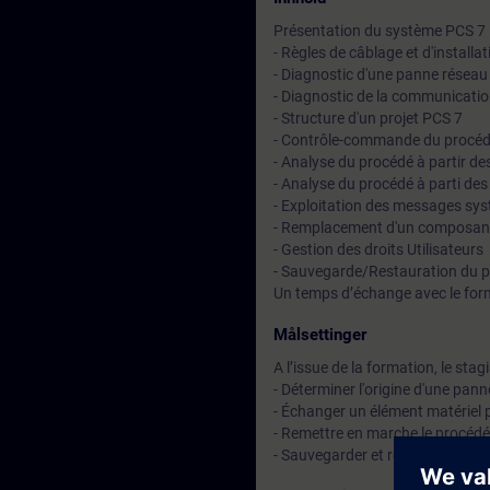
Présentation du système PCS 7
- Règles de câblage et d'installa
- Diagnostic d'une panne résea
- Diagnostic de la communicatio
- Structure d'un projet PCS 7
- Contrôle-commande du procéd
- Analyse du procédé à partir d
- Analyse du procédé à parti des
- Exploitation des messages sys
- Remplacement d'un composan
- Gestion des droits Utilisateurs
- Sauvegarde/Restauration du p
Un temps d’échange avec le for
Målsettinger
A l’issue de la formation, le stag
- Déterminer l'origine d'une pann
- Échanger un élément matériel 
- Remettre en marche le procédé
- Sauvegarder et restaurer un pr