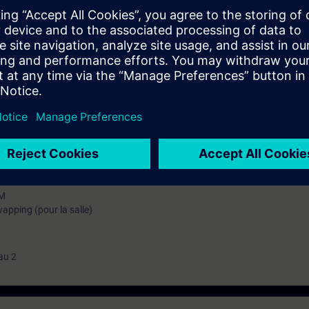
T-SERV1 ou avoir un niveau équivalent est indispensable pour atteindre les 
ctrique traditionnelle.
ssus clients.
mation SITRAIN : 11 93 00 205 93
t au quotidien des missions techniques auprès des entreprises, formés et 
uivi et une actualisation de leurs compétences théoriques, pratiques, et
icatif par binôme) :
 de Simatic-Batch
0M
pping (pour la salle)
au 2