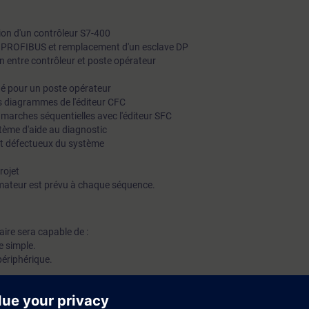
tion d'un contrôleur S7-400
u PROFIBUS et remplacement d'un esclave DP
n entre contrôleur et poste opérateur
é pour un poste opérateur
es diagrammes de l'éditeur CFC
 marches séquentielles avec l'éditeur SFC
tème d'aide au diagnostic
t défectueux du système
rojet
mateur est prévu à chaque séquence.
iaire sera capable de :
e simple.
périphérique.
.
ojet.