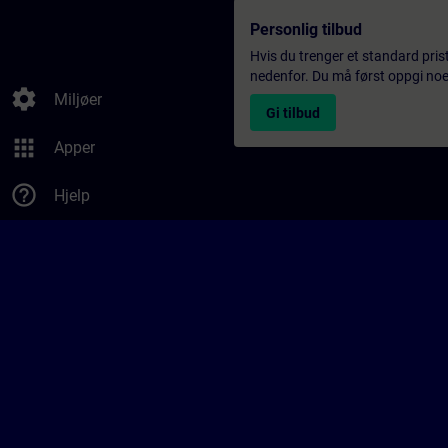
Personlig tilbud
Hvis du trenger et standard pris
nedenfor. Du må først oppgi noen
settings
Miljøer
Gi tilbud
apps
Apper
help_outline
Hjelp