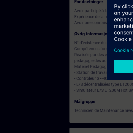
Forutsetninger
Avoir participé à la formation S
Expérience de la maintenance éle
Avoir une connaissance du proce
Øvrig informasjon
N° d’existence du centre de for
Compétences formateur :
Réalisée par des experts assuran
pédagogie des adultes avec un s
Matériel Pédagogique (à titre ind
- Station de travail PCS7 équipé
- Contrôleur S7-400
- E/S décentralisées type ET20
- Simulateur E/S ET200M Hot Swa
Målgruppe
Technicien de Maintenance nive