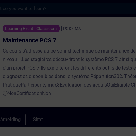
s
CS 7 - Opplæring - Opplæring - Faglig utvi
Learning Event - Classroom
PCS7-MA
Maintenance PCS 7
Ce cours s'adresse au personnel technique de maintenance de 
niveau II.Les stagiaires découvriront le système PCS 7 ainsi qu
d'un projet PCS 7.Ils exploiteront les différents outils de tests e
diagnostics disponibles dans le système.Répartition30% Théo
PratiqueParticipants max8Evaluation des acquisOuiEligible C
ⓘNonCertificationNon
påmelding
Sitat