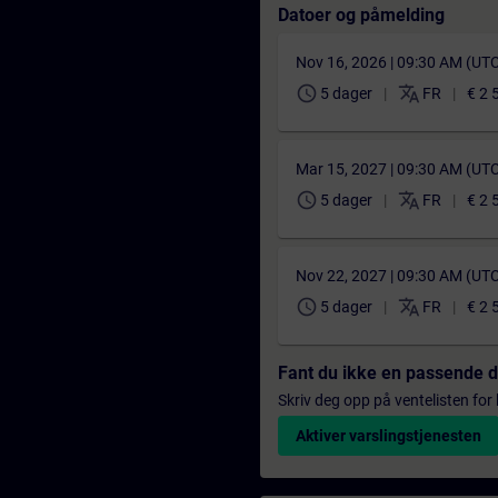
Datoer og påmelding
Nov 16, 2026 | 09:30 AM (UT
schedule
translate
5 dager
FR
€ 2 
Mar 15, 2027 | 09:30 AM (UT
schedule
translate
5 dager
FR
€ 2 
Nov 22, 2027 | 09:30 AM (UT
schedule
translate
5 dager
FR
€ 2 
Fant du ikke en passende 
Skriv deg opp på ventelisten for k
Aktiver varslingstjenesten