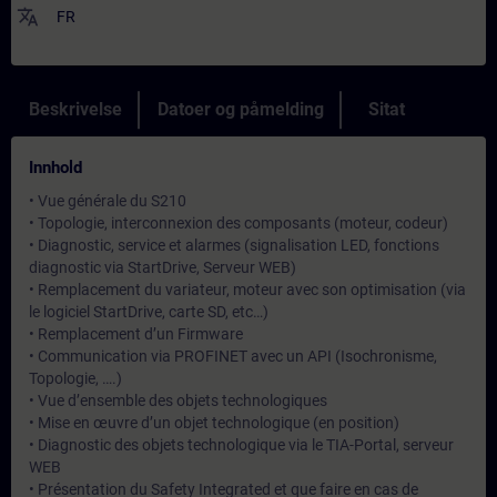
translate
FR
Beskrivelse
Datoer og påmelding
Sitat
Innhold
• Vue générale du S210
• Topologie, interconnexion des composants (moteur, codeur)
• Diagnostic, service et alarmes (signalisation LED, fonctions
diagnostic via StartDrive, Serveur WEB)
• Remplacement du variateur, moteur avec son optimisation (via
le logiciel StartDrive, carte SD, etc…)
• Remplacement d’un Firmware
• Communication via PROFINET avec un API (Isochronisme,
Topologie, ….)
• Vue d’ensemble des objets technologiques
• Mise en œuvre d’un objet technologique (en position)
• Diagnostic des objets technologique via le TIA-Portal, serveur
WEB
• Présentation du Safety Integrated et que faire en cas de