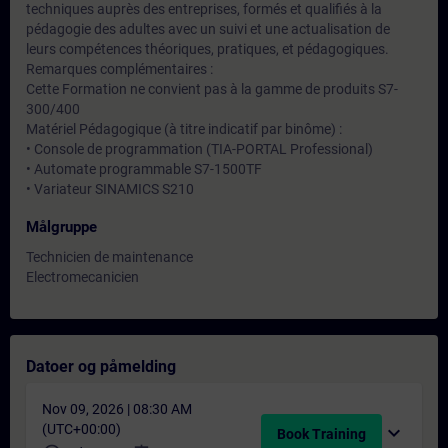
techniques auprès des entreprises, formés et qualifiés à la
pédagogie des adultes avec un suivi et une actualisation de
leurs compétences théoriques, pratiques, et pédagogiques.
Remarques complémentaires :
Cette Formation ne convient pas à la gamme de produits S7-
300/400
Matériel Pédagogique (à titre indicatif par binôme) :
• Console de programmation (TIA-PORTAL Professional)
• Automate programmable S7-1500TF
• Variateur SINAMICS S210
Målgruppe
Technicien de maintenance
Electromecanicien
Datoer og påmelding
Nov 09, 2026 | 08:30 AM
(UTC+00:00)
expand_more
Book Training