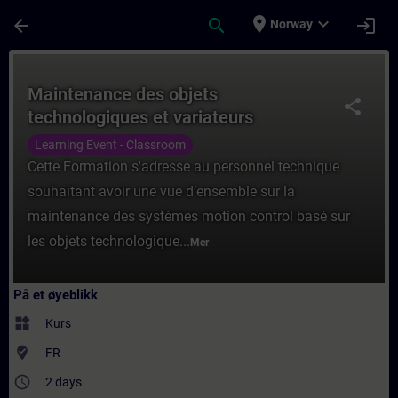
Gå til hovedinnhold
Siden er lastet inn
place
expand_more
arrow_back
search
login
Norway
Kurs - Maintenance des objets technologiq
Maintenance des objets
share
technologiques et variateurs
SINAMICS S210
Learning Event - Classroom
Cette Formation s'adresse au personnel technique
souhaitant avoir une vue d’ensemble sur la
maintenance des systèmes motion control basé sur
les objets technologique...
Mer
På et øyeblikk
widgets
Kurs
where_to_vote
FR
access_time
2 days