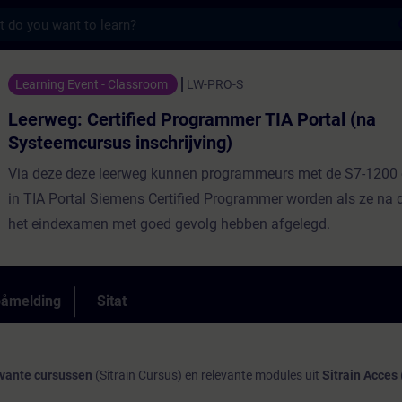
s
ified Programmer TIA Portal (na Systeemcur
Learning Event - Classroom
LW-PRO-S
Leerweg: Certified Programmer TIA Portal (na
Systeemcursus inschrijving)
Via deze deze leerweg kunnen programmeurs met de S7-1200
in TIA Portal Siemens Certified Programmer worden als ze na
het eindexamen met goed gevolg hebben afgelegd.
påmelding
Sitat
evante cursussen
(Sitrain Cursus) en relevante modules uit
Sitrain Acces