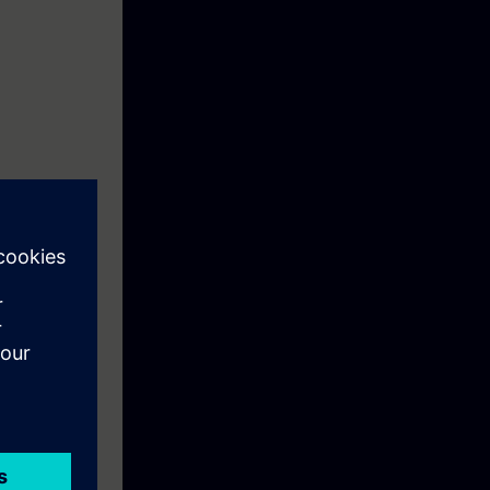
r complexe
n een Touch