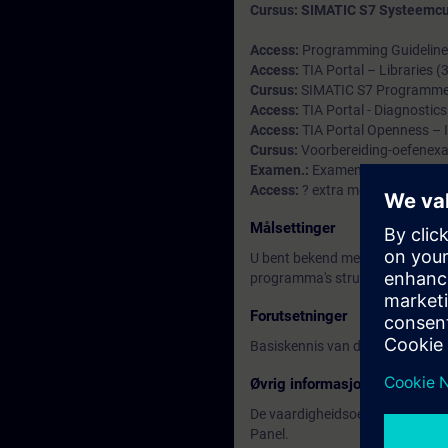
Cursus: SIMATIC S7 Systeemcu
Access:
Programming Guidelines
Access:
TIA Portal – Libraries (
Cursus:
SIMATIC S7 Programmer
Access:
TIA Portal - Diagnostics
Access:
TIA Portal Openness – 
Cursus:
Voorbereiding-oefenexa
Examen.:
Examen Siemens Certi
Access:
? extra modules (naar 
Målsettinger
U bent bekend met de opbouw e
programma's structureren, docum
Forutsetninger
Basiskennis van de automatiser
Øvrig informasjon
De vaardigheidsoefeningen wor
Panel.