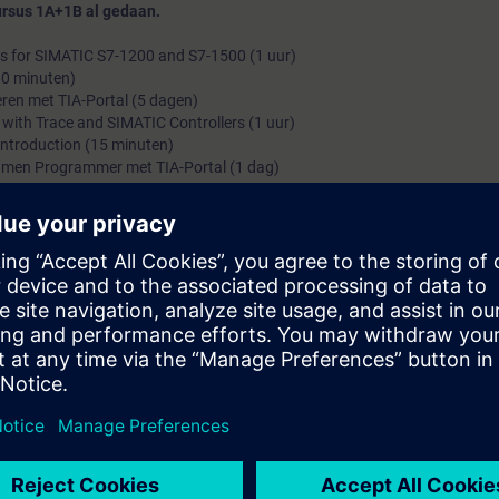
rsus 1A+1B al gedaan.
 for SIMATIC S7-1200 and S7-1500 (1 uur)
30 minuten)
en met TIA-Portal (5 dagen)
 with Trace and SIMATIC Controllers (1 uur)
Introduction (15 minuten)
men Programmer met TIA-Portal (1 dag)
fied Programmer met TIA-Portal
wens)
n de programmastructuur van SIMATIC S7-systemen. Tevens kunt u mee
enteren en in bedrijfstellen.
ingstechniek.
den uitgevoerd met een S7-1500 systeem met een lopende band model e