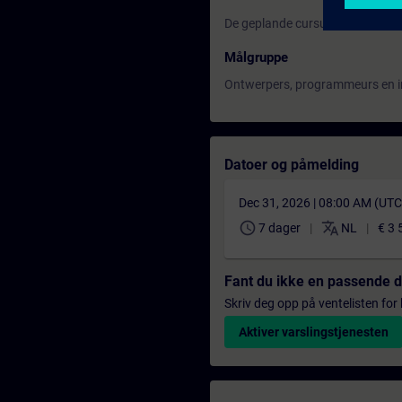
De geplande cursussen kunnen a
Målgruppe
Ontwerpers, programmeurs en inb
Datoer og påmelding
Dec 31, 2026 | 08:00 AM (UT
schedule
translate
7 dager
NL
€ 3 
Fant du ikke en passende 
Skriv deg opp på ventelisten for k
Aktiver varslingstjenesten