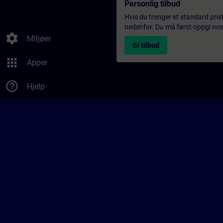
Personlig tilbud
Hvis du trenger et standard pris
nedenfor. Du må først oppgi noen
settings
Miljøer
Gi tilbud
apps
Apper
help_outline
Hjelp