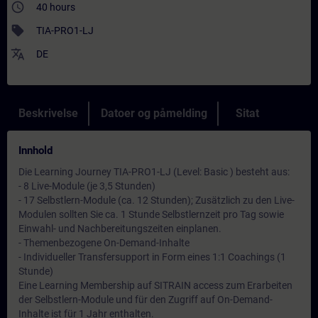
access_time
40 hours
sell
TIA-PRO1-LJ
translate
DE
Beskrivelse
Datoer og påmelding
Sitat
Innhold
Die Learning Journey TIA-PRO1-LJ (Level: Basic ) besteht aus:
- 8 Live-Module (je 3,5 Stunden)
- 17 Selbstlern-Module (ca. 12 Stunden); Zusätzlich zu den Live-
Modulen sollten Sie ca. 1 Stunde Selbstlernzeit pro Tag sowie
Einwahl- und Nachbereitungszeiten einplanen.
- Themenbezogene On-Demand-Inhalte
- Individueller Transfersupport in Form eines 1:1 Coachings (1
Stunde)
Eine Learning Membership auf SITRAIN access zum Erarbeiten
der Selbstlern-Module und für den Zugriff auf On-Demand-
Inhalte ist für 1 Jahr enthalten.