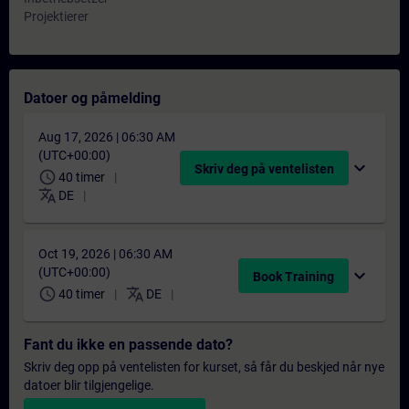
Projektierer
Datoer og påmelding
Aug 17, 2026 | 06:30 AM
(UTC+00:00)
expand_more
Skriv deg på ventelisten
schedule
40 timer
translate
DE
Oct 19, 2026 | 06:30 AM
(UTC+00:00)
expand_more
Book Training
schedule
translate
40 timer
DE
Fant du ikke en passende dato?
Skriv deg opp på ventelisten for kurset, så får du beskjed når nye
datoer blir tilgjengelige.