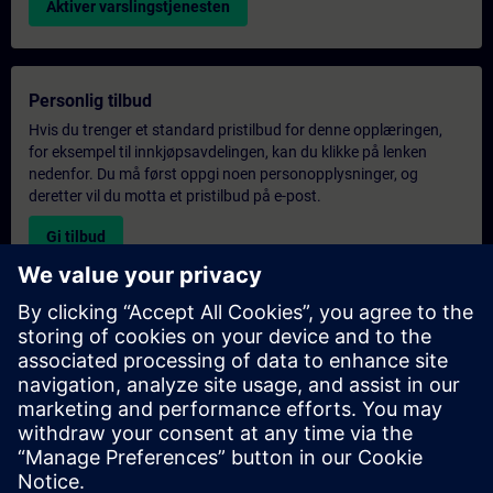
Aktiver varslingstjenesten
Personlig tilbud
Hvis du trenger et standard pristilbud for denne opplæringen,
for eksempel til innkjøpsavdelingen, kan du klikke på lenken
nedenfor. Du må først oppgi noen personopplysninger, og
deretter vil du motta et pristilbud på e-post.
Gi tilbud
Forespørsel om eksklusiv opplæring
Fyll ut skjemaet nedenfor hvis du ønsker et tilbud på et
eksklusivt kurs, enten på stedet, virtuelt eller på vårt SITRAIN-
kurssenter. Denne typen forespørsel passer for større grupper (6
personer eller flere). Etter at du har oppgitt kontaktinformasjon
og kursbehov, vil du motta et tilbud fra oss.
Be om eksklusivt tilbud