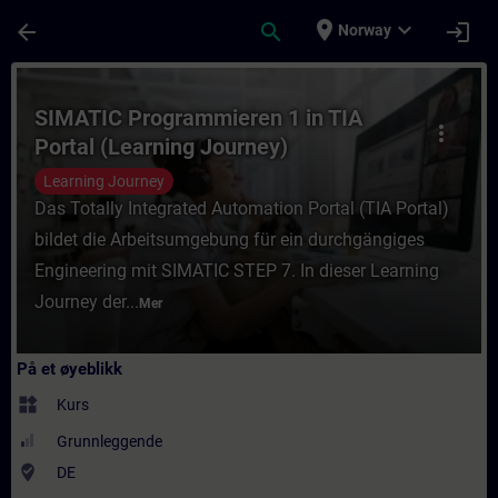
Gå til hovedinnhold
Siden er lastet inn
place
expand_more
arrow_back
search
login
Norway
Kurs - SIMATIC Programmieren 1 in TIA Port
SIMATIC Programmieren 1 in TIA
more_vert
Portal (Learning Journey)
Learning Journey
Das Totally Integrated Automation Portal (TIA Portal)
bildet die Arbeitsumgebung für ein durchgängiges
Engineering mit SIMATIC STEP 7. In dieser Learning
Journey der...
Mer
På et øyeblikk
widgets
Kurs
Grunnleggende
where_to_vote
DE