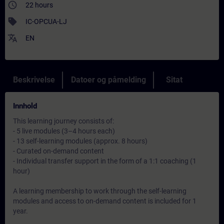
access_time
22 hours
sell
IC-OPCUA-LJ
translate
EN
Beskrivelse
Datoer og påmelding
Sitat
Innhold
This learning journey consists of:
- 5 live modules (3–4 hours each)
- 13 self-learning modules (approx. 8 hours)
- Curated on-demand content
- Individual transfer support in the form of a 1:1 coaching (1
hour)
A learning membership to work through the self-learning
modules and access to on-demand content is included for 1
year.