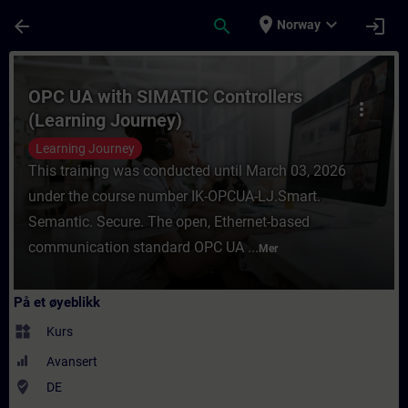
Gå til hovedinnhold
Siden er lastet inn
place
expand_more
arrow_back
search
login
Norway
Kurs - OPC UA with SIMATIC Controllers (L
OPC UA with SIMATIC Controllers
more_vert
(Learning Journey)
Learning Journey
This training was conducted until March 03, 2026
under the course number IK-OPCUA-LJ.Smart.
Semantic. Secure. The open, Ethernet-based
communication standard OPC UA ...
Mer
På et øyeblikk
widgets
Kurs
Avansert
where_to_vote
DE