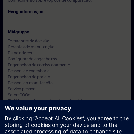
Conhecimento sobre tópicos de computação.
Øvrig informasjon
-
Målgruppe
Tomadores de decisão
Gerentes de manutenção
Planejadores
Configurando engenheiros
Engenheiros de comissionamento
Pessoal de engenharia
Engenheiros de projeto
Pessoal da manutenção
Serviço pessoal
Setor: COOs
TI: CIOs, planejadores de rede e administradores
Datoer og påmelding