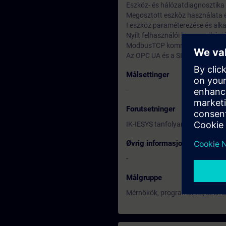
Eszköz- és hálózatdiagnosztika
Megosztott eszköz használata é
I eszköz paraméterezése és al
Nyílt felhasználói kommunikáci
ModbusTCP kommunikáció
Az OPC UA és a SIMATIC S7-150
Målsettinger
-
Forutsetninger
IK-IESYS tanfolyam vagy ezzel 
Øvrig informasjon
-
Målgruppe
Mérnökök, programozók, üzembe