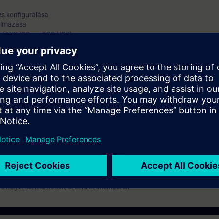
Portál lehetőségeivel.
s konfigurálása
kalmazása
ó (TCP, ISO-on-TCP, UDP)
0, mint OPC UA szerver
egyenértékű ismeretek.
 helyezési mérnökök, szervizszakemberek