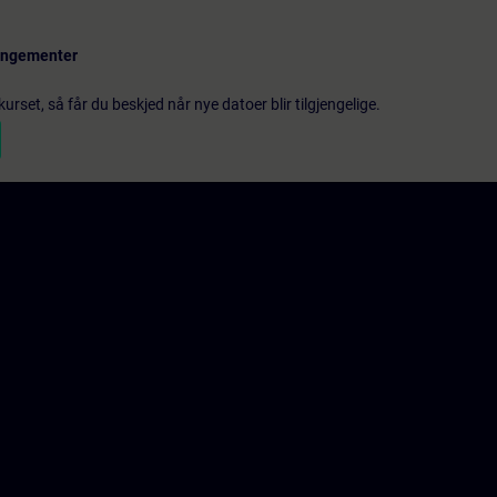
rangementer
urset, så får du beskjed når nye datoer blir tilgjengelige.