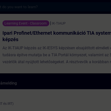
s
t/Ethernet kommunikáció TIA system upgrade
Learning Event - Classroom
IK-TIAUP
Ipari Profinet/Ethernet kommunikáció TIA syste
képzés
Az IK-TIAUP képzés az IK-IESYS képzésen elsajátított elméleti 
tudásra építve mutatja be a TIA Portál környezet, valamint az
vezérlők átal nyújtott lehetőségeket. A résztvevők a korábban
ismereteiket hatékony időgazdálkodás mellett mélyíthetik, és
tudást szerezhetnek a legújabb vezérlők konfigurációja terén. 
300/400 környezetben megismert lehetőségekmellett kiaknázh
påmelding
1500 vezérlők új és minden eddiginél hatékonyabb megoldása
szakembereknek ajánljuk, akik tisztában vannak hálózatok 
elméleti alapjaival, S7-300 vagy S7-400 vezérlőkkel szerzett gy
T és IRT)
tapasztalattal rendelkeznek a témában, és jelenleg ismerkedn