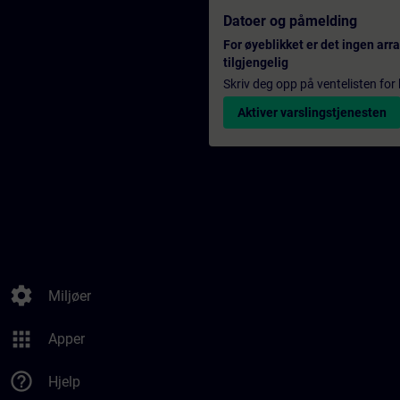
Datoer og påmelding
For øyeblikket er det ingen ar
tilgjengelig
Skriv deg opp på ventelisten for k
Aktiver varslingstjenesten
settings
Miljøer
apps
Apper
help_outline
Hjelp