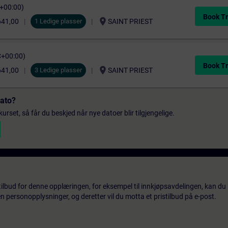
C+00:00)
Book Tr
location_on
641,00
1 Ledige plasser
SAINT PRIEST
C+00:00)
Book Tr
location_on
641,00
3 Ledige plasser
SAINT PRIEST
dato?
urset, så får du beskjed når nye datoer blir tilgjengelige.
tilbud for denne opplæringen, for eksempel til innkjøpsavdelingen, kan du 
 personopplysninger, og deretter vil du motta et pristilbud på e-post.