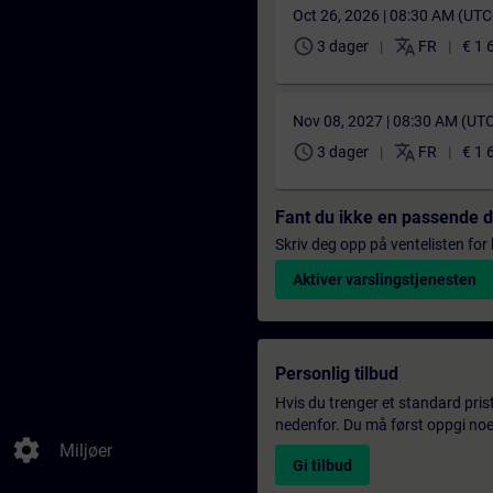
Oct 26, 2026 | 08:30 AM (UT
schedule
translate
3 dager
FR
€ 1 
Nov 08, 2027 | 08:30 AM (UT
schedule
translate
3 dager
FR
€ 1 
Fant du ikke en passende 
Skriv deg opp på ventelisten for k
Aktiver varslingstjenesten
Personlig tilbud
Hvis du trenger et standard pris
nedenfor. Du må først oppgi noen
settings
Miljøer
Gi tilbud