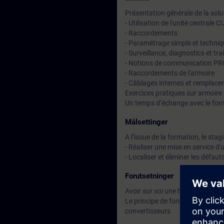
Présentation générale de la so
- Utilisation de l'unité centrale
- Raccordements
- Paramétrage simple et techniq
- Surveillance, diagnostics et tr
- Notions de communication P
- Raccordements de l'armoire
- Câblages internes et remplace
Exercices pratiques sur armoir
Un temps d’échange avec le for
Målsettinger
A l’issue de la formation, le stag
- Réaliser une mise en service d
- Localiser et éliminer les défaut
Forutsetninger
Avoir sur soi une habilitation é
Le principe de fonctionnement d
convertisseurs