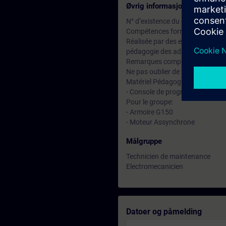
Øvrig informasjon
N° d’existence du centre de for
Compétences formateur :
Réalisée par des experts assuran
pédagogie des adultes avec un s
Remarques complémentaires :
Ne pas oublier de vous munir de 
Matériel Pédagogique (à titre ind
- Console de programmation (ST
Pour le groupe:
- Armoire G150
- Moteur Assynchrone
Målgruppe
Technicien de maintenance
Electromecanicien
Datoer og påmelding