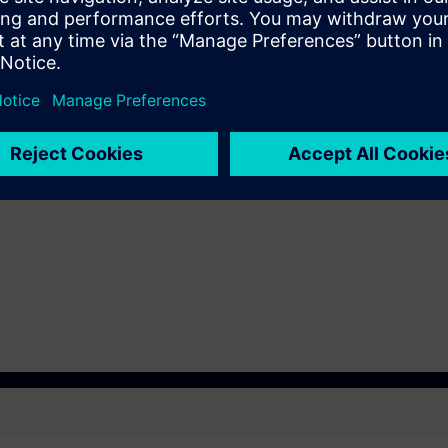
mation SITRAIN : 11 93 00 205 93
t au quotidien des missions techniques auprès des entreprises, formés et 
uivi et une actualisation de leurs compétences théoriques, pratiques, et
votre Habilitation électrique BR
icatif par binôme) :
EP7, Wincc-Flexible, STARTER)