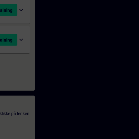
expand_more
aining
expand_more
aining
klikke på lenken