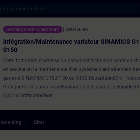
s
aintenance variateur SINAMICS G150/130, S
Learning Event - Classroom
SNG150-IM
Intégration/Maintenance variateur SINAMICS G1
S150
Cette formation s'adresse au personnel technique ayant en ch
en service ou la maintenance d'un système d'entraînement bas
gamme SINAMICS G150/130 ou S150.Répartition60% Théorie
PratiqueParticipants max3Evaluation des acquisOuiEligible C
ⓘNonCertificationNon
påmelding
Sitat