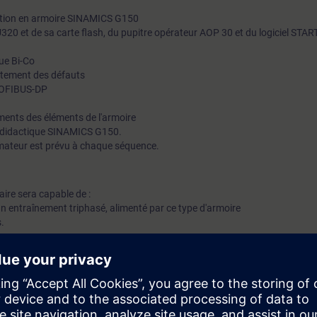
lution en armoire SINAMICS G150
 CU320 et de sa carte flash, du pupitre opérateur AOP 30 et du logiciel STA
ue Bi-Co
aitement des défauts
ROFIBUS-DP
ments des éléments de l'armoire
e didactique SINAMICS G150.
mateur est prévu à chaque séquence.
iaire sera capable de :
'un entraînement triphasé, alimenté par ce type d'armoire
s.
lectrique à jour niveau BR minimum.Notions de bases sur :
es moteurs asynchrones : notions de puissance, tension, fréquence et de