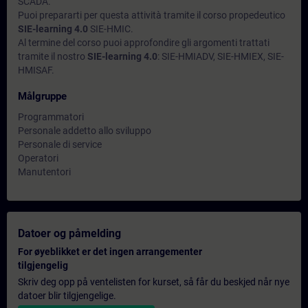
SCADA.
Puoi prepararti per questa attività tramite il corso propedeutico
SIE-learning 4.0
SIE-HMIC.
Al termine del corso puoi approfondire gli argomenti trattati
tramite il nostro
SIE-learning 4.0
: SIE-HMIADV, SIE-HMIEX, SIE-
HMISAF.
Målgruppe
Programmatori
Personale addetto allo sviluppo
Personale di service
Operatori
Manutentori
Datoer og påmelding
For øyeblikket er det ingen arrangementer
tilgjengelig
Skriv deg opp på ventelisten for kurset, så får du beskjed når nye
datoer blir tilgjengelige.