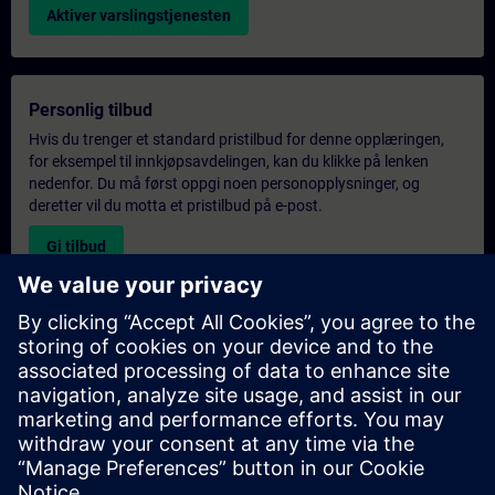
Aktiver varslingstjenesten
Personlig tilbud
Hvis du trenger et standard pristilbud for denne opplæringen,
for eksempel til innkjøpsavdelingen, kan du klikke på lenken
nedenfor. Du må først oppgi noen personopplysninger, og
deretter vil du motta et pristilbud på e-post.
Gi tilbud
Forespørsel om eksklusiv opplæring
Fyll ut skjemaet nedenfor hvis du ønsker et tilbud på et
eksklusivt kurs, enten på stedet, virtuelt eller på vårt SITRAIN-
kurssenter. Denne typen forespørsel passer for større grupper (6
personer eller flere). Etter at du har oppgitt kontaktinformasjon
og kursbehov, vil du motta et tilbud fra oss.