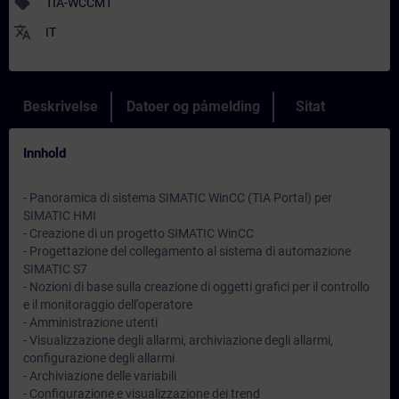
sell
TIA-WCCM1
translate
IT
Beskrivelse
Datoer og påmelding
Sitat
Innhold
- Panoramica di sistema SIMATIC WinCC (TIA Portal) per
SIMATIC HMI
- Creazione di un progetto SIMATIC WinCC
- Progettazione del collegamento al sistema di automazione
SIMATIC S7
- Nozioni di base sulla creazione di oggetti grafici per il controllo
e il monitoraggio dell'operatore
- Amministrazione utenti
- Visualizzazione degli allarmi, archiviazione degli allarmi,
configurazione degli allarmi
- Archiviazione delle variabili
- Configurazione e visualizzazione dei trend