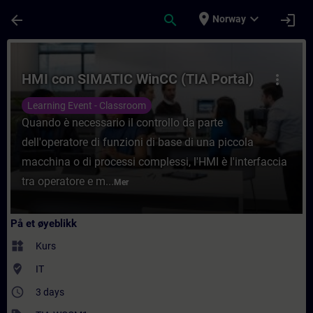
Gå til hovedinnhold
Siden er lastet inn
place
expand_more
arrow_back
search
login
Norway
Kurs - HMI con SIMATIC WinCC (TIA Portal)
HMI con SIMATIC WinCC (TIA Portal)
more_vert
Learning Event - Classroom
Quando è necessario il controllo da parte
dell'operatore di funzioni di base di una piccola
macchina o di processi complessi, l'HMI è l'interfaccia
tra operatore e m...
Mer
På et øyeblikk
widgets
Kurs
where_to_vote
IT
access_time
3 days