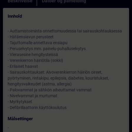
Beskrivelse
Datoer og påmelding
Innhold
- Auttamistoiminta onnettomuudessa tai sairauskohtauksessa
- Hätäensiavun perusteet
- Tajuttomalle annettava ensiapu
- Peruselvytys mm. painelu-puhalluselvytys
- Vierasesine hengitysteissä
- Verenkierron häiriötila (sokki)
- Erilaiset haavat
- Sairauskohtaukset: Aivoverenkierron häiriön oireet,
pyörtyminen, rintakipu, epilepsia, diabetes, kouristukset,
hengitysvaikeudet (astma, allergia)
- Palovammat ja sähkön aiheuttamat vammat
- Nivelvammat ja murtumat
- Myrkytykset
- Defibrillaattorin käyttökoulutus
Målsettinger
-