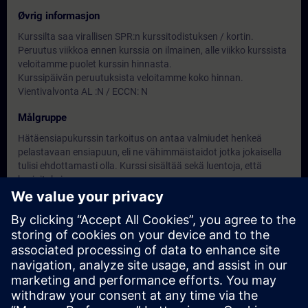
Øvrig informasjon
Kurssilta saa virallisen SPR:n kurssitodistuksen / kortin.
Peruutus viikkoa ennen kurssia on ilmainen, alle viikko kurssista
veloitamme puolet kurssin hinnasta.
Kurssipäivän peruutuksista veloitamme koko hinnan.
Vientivalvonta AL :N / ECCN: N
Målgruppe
Hätäensiapukurssin tarkoitus on antaa valmiudet henkeä
pelastavaan ensiapuun, eli ne vähimmäistaidot jotka jokaisella
tulisi ehdottamasti olla. Kurssi sisältää sekä luentoja, että
harjoituksia.
Datoer og påmelding
For øyeblikket er det ingen arrangementer
tilgjengelig
Skriv deg opp på ventelisten for kurset, så får du beskjed når nye
datoer blir tilgjengelige.