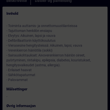
Beskrivelse
Datoer og påmelding
Innhold
- Toiminta auttamis- ja onnettomuustilanteissa
- Tajuttoman henkilön ensiapu
- Elvytys: Aikuinen, lapsi ja vauva
- Defibrillaattorin käyttökoulutus
- Vierasesine hengitysteissä: Aikuinen, lapsi, vauva
- Verenkierron häiriötila (sokki)
- Sairauskohtaukset: Aivoverenkierron häiriön oireet,
pyörtyminen, rintakipu, epilepsia, diabetes, kouristukset,
hengitysvaikeudet (astma, allergia).
- Erilaiset haavat
- Sähkötapaturmat
- Palovammat
Målsettinger
-
Øvrig informasjon