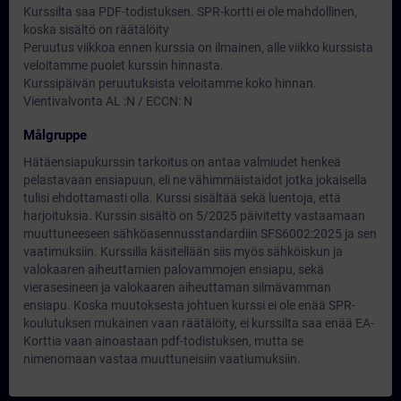
Kurssilta saa PDF-todistuksen. SPR-kortti ei ole mahdollinen,
koska sisältö on räätälöity
Peruutus viikkoa ennen kurssia on ilmainen, alle viikko kurssista
veloitamme puolet kurssin hinnasta.
Kurssipäivän peruutuksista veloitamme koko hinnan.
Vientivalvonta AL :N / ECCN: N
Målgruppe
Hätäensiapukurssin tarkoitus on antaa valmiudet henkeä
pelastavaan ensiapuun, eli ne vähimmäistaidot jotka jokaisella
tulisi ehdottamasti olla. Kurssi sisältää sekä luentoja, että
harjoituksia. Kurssin sisältö on 5/2025 päivitetty vastaamaan
muuttuneeseen sähköasennusstandardiin SFS6002:2025 ja sen
vaatimuksiin. Kurssilla käsitellään siis myös sähköiskun ja
valokaaren aiheuttamien palovammojen ensiapu, sekä
vierasesineen ja valokaaren aiheuttaman silmävamman
ensiapu. Koska muutoksesta johtuen kurssi ei ole enää SPR-
koulutuksen mukainen vaan räätälöity, ei kurssilta saa enää EA-
Korttia vaan ainoastaan pdf-todistuksen, mutta se
nimenomaan vastaa muuttuneisiin vaatiumuksiin.