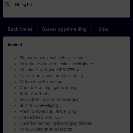
translate
NL
og
EN
Beskrivelse
Datoer og påmelding
Sitat
Innhold
Theorie van de machinebeveiligingen.
Introductie van de machine beveiligingen.
Machine beveiliging SIPROTEC 4.
Overstroom_impedantiebeveiliging.
Differentiaal Protection.
Onderbekrachtigingsbeveiliging.
Rotor Aardfout.
Basis Stator aardfout beveiliging.
SES 100% beveiliging.
Pract. Ontwerp SEF-beveiliging.
Ontwerpen SIPROTEC 4.
Onderbekrachtigingsbeveiliging theorie.
7UM85 Generator protection.