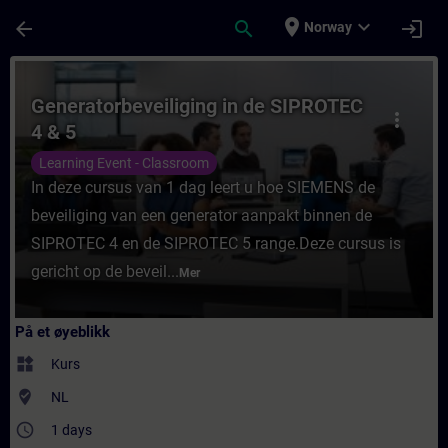
Gå til hovedinnhold
Siden er lastet inn
place
expand_more
arrow_back
search
login
Norway
Kurs - Generatorbeveiliging in de SIPROTEC
Generatorbeveiliging in de SIPROTEC
more_vert
4 & 5
Learning Event - Classroom
In deze cursus van 1 dag leert u hoe SIEMENS de
beveiliging van een generator aanpakt binnen de
SIPROTEC 4 en de SIPROTEC 5 range.Deze cursus is
gericht op de beveil...
Mer
På et øyeblikk
widgets
Kurs
where_to_vote
NL
access_time
1 days