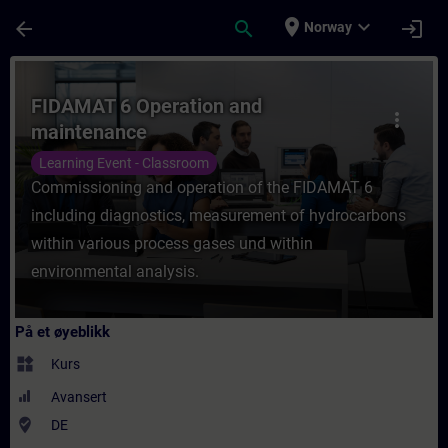
Gå til hovedinnhold
Siden er lastet inn
place
expand_more
arrow_back
search
login
Norway
Kurs - FIDAMAT 6 Operation and maintenanc
FIDAMAT 6 Operation and
more_vert
maintenance
Learning Event - Classroom
Commissioning and operation of the FIDAMAT 6
including diagnostics, measurement of hydrocarbons
within various process gases und within
environmental analysis.
På et øyeblikk
widgets
Kurs
Avansert
where_to_vote
DE