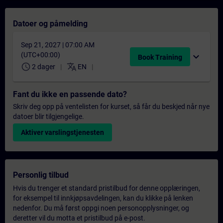
Datoer og påmelding
Sep 21, 2027 | 07:00 AM
(UTC+00:00)
expand_more
Book Training
schedule
translate
2 dager
EN
Fant du ikke en passende dato?
Skriv deg opp på ventelisten for kurset, så får du beskjed når nye
datoer blir tilgjengelige.
Aktiver varslingstjenesten
Personlig tilbud
Hvis du trenger et standard pristilbud for denne opplæringen,
for eksempel til innkjøpsavdelingen, kan du klikke på lenken
nedenfor. Du må først oppgi noen personopplysninger, og
deretter vil du motta et pristilbud på e-post.