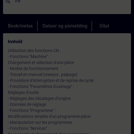
translate
FR
Beskrivelse
Datoer og påmelding
Sitat
Innhold
Utilisation des fonctions CN :
- Fonctions "Machine" :
Chargement et sélection d'une pièce
- Modes de fonctionnement
- Travail en manuel (mesure , palpage)
- Procédure d'interruption et de reprise de cycle
- Fonctions "Paramètres d'usinage" :
Réglages d'outils
- Réglages des décalages d'origine
- Données de réglage
- Fonctions "Programme" :
Modifications simples d'un programme-pièce
- Manipulation sur les programmes
- Fonctions "Services" :