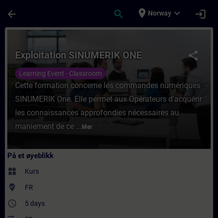
Gå til hovedinnhold
Siden er lastet inn
place
expand_more
arrow_back
search
login
Norway
Kurs - Exploitation SINUMERIK ONE - Opplæ
Exploitation SINUMERIK ONE
share
Learning Event - Classroom
Cette formation concerne les commandes numériques
SINUMERIK One. Elle permet aux Opérateurs d'acquérir
les connaissances approfondies nécessaires au
maniement de ce ...
Mer
På et øyeblikk
widgets
Kurs
where_to_vote
FR
access_time
5 days