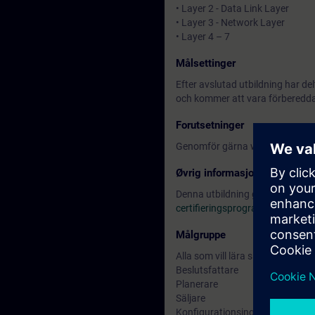
• Layer 2 - Data Link Layer
• Layer 3 - Network Layer
• Layer 4 – 7
Målsettinger
Efter avslutad utbildning har d
och kommer att vara förberedd
Forutsetninger
Genomför gärna webbutbildni
Øvrig informasjon
Denna utbildning ger en bra gru
certifieringsprogram inom Indus
Målgruppe
Alla som vill lära sig mer om nä
Beslutsfattare
Planerare
Säljare
Konfigurationsingenjörer