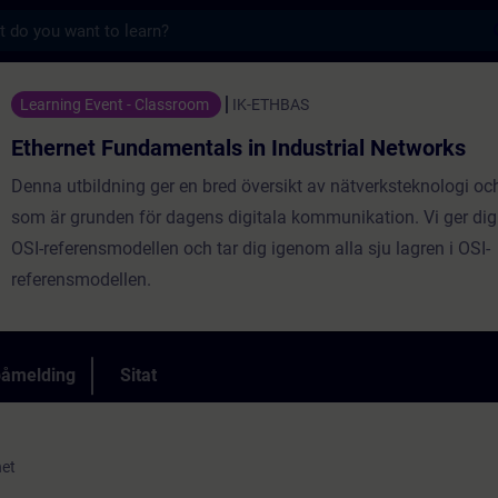
s
amentals in Industrial Networks - Opplæring
Learning Event - Classroom
IK-ETHBAS
Ethernet Fundamentals in Industrial Networks
Denna utbildning ger en bred översikt av nätverksteknologi o
som är grunden för dagens digitala kommunikation. Vi ger dig
OSI-referensmodellen och tar dig igenom alla sju lagren i OSI-
referensmodellen.
påmelding
Sitat
net