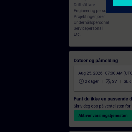
Driftsättare
Engineering personal
Projektingenjörer
Underhållspersonal
Servicepersonal
Etc.
Datoer og påmelding
Aug 25, 2026 | 07:00 AM (UT
schedule
translate
2 dager
SV
SEK 
Fant du ikke en passende 
Skriv deg opp på ventelisten for k
Aktiver varslingstjenesten