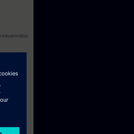
 industrimiljöer
 utbildningen.
ens