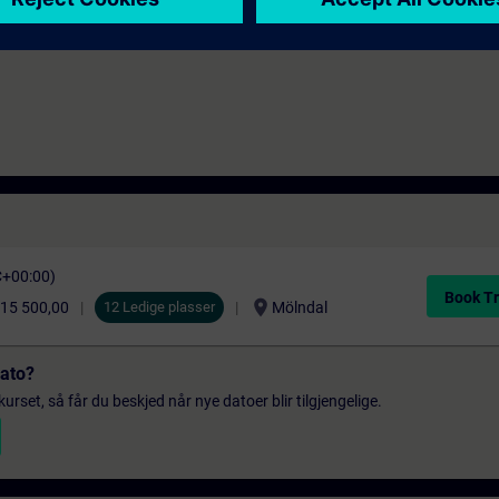
C+00:00)
Book Tr
location_on
15 500,00
12 Ledige plasser
Mölndal
dato?
urset, så får du beskjed når nye datoer blir tilgjengelige.