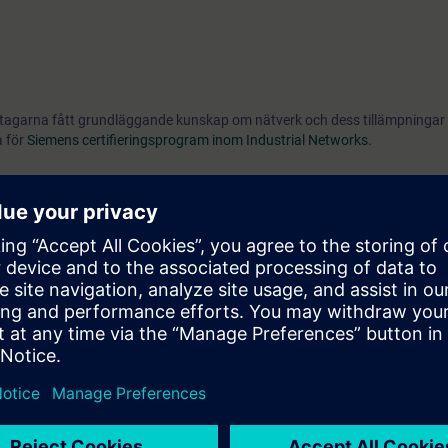
eltagarna fått grundläggande kunskap om nätverk och dess tillämpningar i
a för
Siemens certifieringsprogram inom Industrial Networks
.
ngen
Data communication for Industrial Ethernet
som en förberedelse inför
nd och är en rekommendation inför certifieringsutbildningarna inom
Siem
trial Networks
.
tverk och OSI-referensmodellen och dess olika lager. Exempelvis: