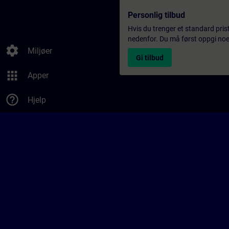
Personlig tilbud
Hvis du trenger et standard pris
nedenfor. Du må først oppgi noen
settings
Miljøer
Gi tilbud
apps
Apper
help_outline
Hjelp