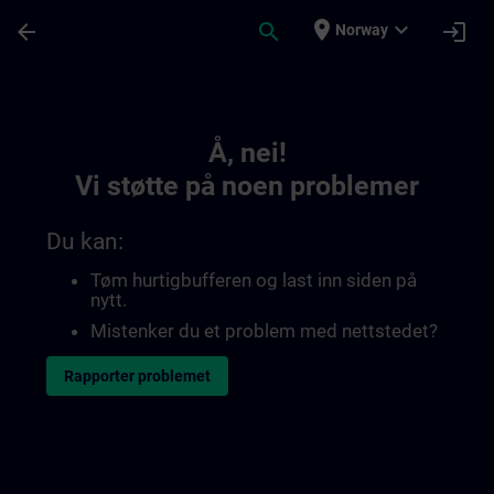
Gå til hovedinnhold
Siden er lastet inn
place
expand_more
arrow_back
search
login
Norway
Toc | SITRAIN
Å, nei!
Vi støtte på noen problemer
Du kan:
Tøm hurtigbufferen og last inn siden på
nytt.
Mistenker du et problem med nettstedet?
Rapporter problemet