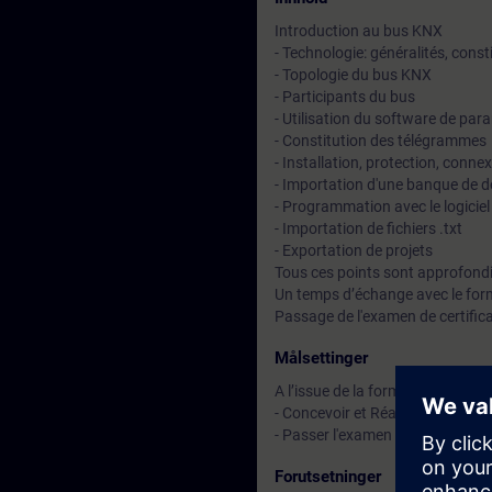
Introduction au bus KNX
- Technologie: généralités, const
- Topologie du bus KNX
- Participants du bus
- Utilisation du software de pa
- Constitution des télégrammes
- Installation, protection, conne
- Importation d'une banque de 
- Programmation avec le logicie
- Importation de fichiers .txt
- Exportation de projets
Tous ces points sont approfond
Un temps d’échange avec le for
Passage de l'examen de certific
Målsettinger
A l’issue de la formation, le stag
- Concevoir et Réaliser une instal
- Passer l'examen KNX en vu de l
Forutsetninger