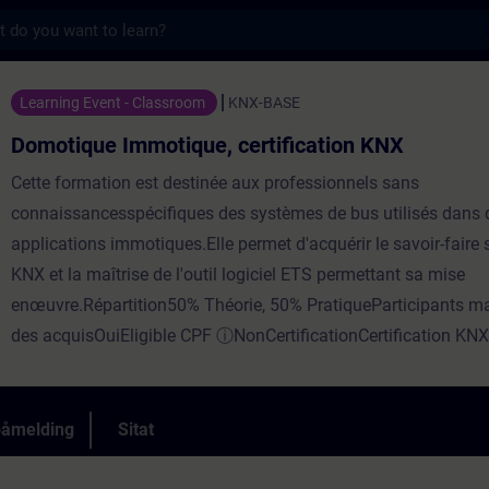
s
otique, certification KNX - Opplæring - Op
Learning Event - Classroom
KNX-BASE
Domotique Immotique, certification KNX
Cette formation est destinée aux professionnels sans
connaissancesspécifiques des systèmes de bus utilisés dans 
applications immotiques.Elle permet d'acquérir le savoir-faire 
KNX et la maîtrise de l'outil logiciel ETS permettant sa mise
enœuvre.Répartition50% Théorie, 50% PratiqueParticipants m
des acquisOuiEligible CPF ⓘNonCertificationCertification KNX
påmelding
Sitat