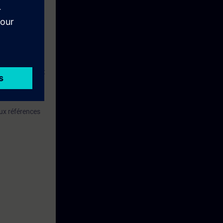
ises, formés et
ratiques, et
ux références