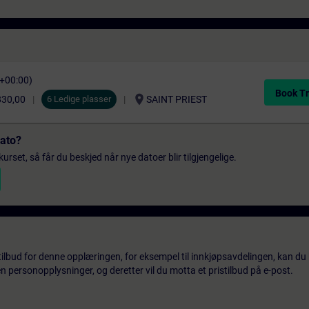
C+00:00)
Book Tr
location_on
830,00
6 Ledige plasser
SAINT PRIEST
dato?
urset, så får du beskjed når nye datoer blir tilgjengelige.
tilbud for denne opplæringen, for eksempel til innkjøpsavdelingen, kan du 
 personopplysninger, og deretter vil du motta et pristilbud på e-post.