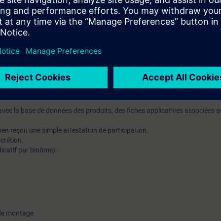
ine de la technique des installations électriques
e WINDOWS.
mation SITRAIN : 11 93 00 205 93
fié KNX assurant au quotidien des missions techniques auprès des entrepr
ltes avec un suivi et une actualisation de leurs compétences théoriques, p
vec la base de données des produits, des fiches applicatives associées a
en reçoit une simple attestation de participation.
crétion.
icatif par binôme) :
 de montage