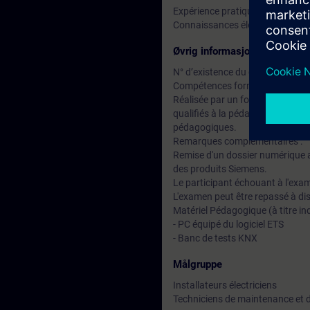
Expérience pratique dans le doma
Connaissances élémentaires d
Øvrig informasjon
N° d’existence du centre de for
Compétences formateur :
Réalisée par un formateur certi
qualifiés à la pédagogie des adu
pédagogiques.
Remarques complémentaires :
Remise d'un dossier numérique a
des produits Siemens.
Le participant échouant à l'exam
L'examen peut être repassé à dis
Matériel Pédagogique (à titre ind
- PC équipé du logiciel ETS
- Banc de tests KNX
Målgruppe
Installateurs électriciens
Techniciens de maintenance et