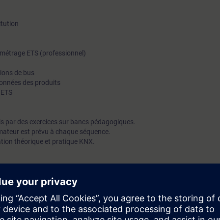
itution
ramétrage ETS (professionnel)
xions de bus
données des produits
l ETS
is par des exercices sur bancs pédagogiques.
mateur est prévu à chaque séquence.
ation théorique et pratique KNX.
iaire sera capable de :
lation KNX dans les règles de l'art.
'obtention du certificat KNX.