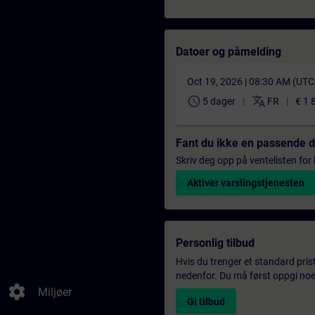
Datoer og påmelding
Oct 19, 2026 | 08:30 AM (UT
schedule
translate
5 dager
FR
€ 1 
Fant du ikke en passende 
Skriv deg opp på ventelisten for k
Aktiver varslingstjenesten
Personlig tilbud
Hvis du trenger et standard pris
nedenfor. Du må først oppgi noen
settings
Miljøer
Gi tilbud