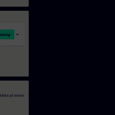
expand_more
aining
klikke på lenken