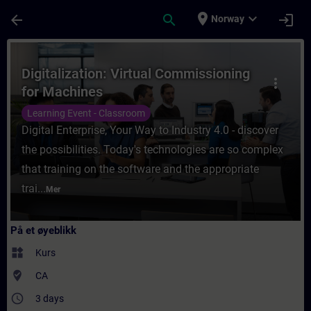
Gå til hovedinnhold
Siden er lastet inn
place
expand_more
arrow_back
search
login
Norway
Kurs - Digitalization: Virtual Commissioni
Digitalization: Virtual Commissioning
more_vert
for Machines
Learning Event - Classroom
Digital Enterprise, Your Way to Industry 4.0 - discover
the possibilities. Today's technologies are so complex
that training on the software and the appropriate
trai...
Mer
På et øyeblikk
widgets
Kurs
where_to_vote
CA
access_time
3 days