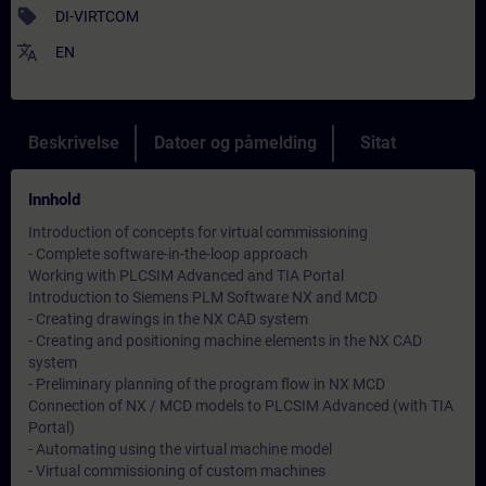
sell
DI-VIRTCOM
translate
EN
Beskrivelse
Datoer og påmelding
Sitat
Innhold
Introduction of concepts for virtual commissioning
- Complete software-in-the-loop approach
Working with PLCSIM Advanced and TIA Portal
Introduction to Siemens PLM Software NX and MCD
- Creating drawings in the NX CAD system
- Creating and positioning machine elements in the NX CAD
system
- Preliminary planning of the program flow in NX MCD
Connection of NX / MCD models to PLCSIM Advanced (with TIA
Portal)
- Automating using the virtual machine model
- Virtual commissioning of custom machines