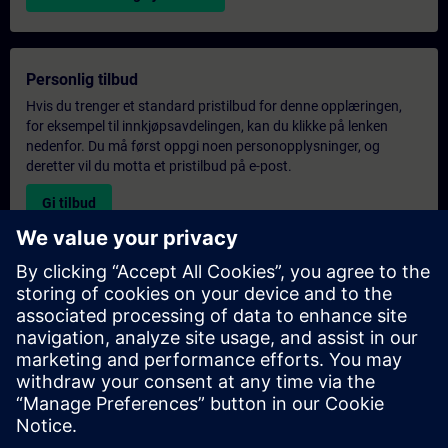
Personlig tilbud
Hvis du trenger et standard pristilbud for denne opplæringen,
for eksempel til innkjøpsavdelingen, kan du klikke på lenken
nedenfor. Du må først oppgi noen personopplysninger, og
deretter vil du motta et pristilbud på e-post.
Gi tilbud
Forespørsel om eksklusiv opplæring
Fyll ut skjemaet nedenfor hvis du ønsker et tilbud på et
eksklusivt kurs, enten på stedet, virtuelt eller på vårt SITRAIN-
kurssenter. Denne typen forespørsel passer for større grupper (6
personer eller flere). Etter at du har oppgitt kontaktinformasjon
og kursbehov, vil du motta et tilbud fra oss.
Be om eksklusivt tilbud