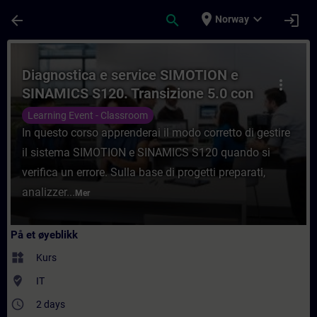
Gå til hovedinnhold
Siden er lastet inn
place
expand_more
arrow_back
search
login
Norway
Kurs - Diagnostica e service SIMOTION e S
Diagnostica e service SIMOTION e
more_vert
SINAMICS S120. Transizione 5.0 con
attestazione finale superamento
Learning Event - Classroom
esame.
In questo corso apprenderai il modo corretto di gestire
il sistema SIMOTION e SINAMICS S120 quando si
verifica un errore. Sulla base di progetti preparati,
analizzer...
Mer
På et øyeblikk
widgets
Kurs
where_to_vote
IT
access_time
2 days