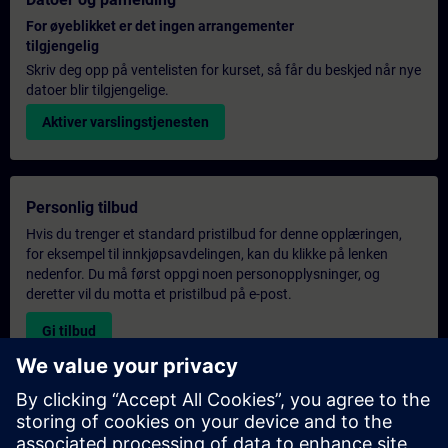
For øyeblikket er det ingen arrangementer
tilgjengelig
Skriv deg opp på ventelisten for kurset, så får du beskjed når nye
datoer blir tilgjengelige.
Aktiver varslingstjenesten
Personlig tilbud
Hvis du trenger et standard pristilbud for denne opplæringen,
for eksempel til innkjøpsavdelingen, kan du klikke på lenken
nedenfor. Du må først oppgi noen personopplysninger, og
deretter vil du motta et pristilbud på e-post.
Gi tilbud
Forespørsel om eksklusiv opplæring
Fyll ut skjemaet nedenfor hvis du ønsker et tilbud på et