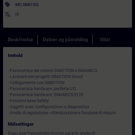
sell
MC-SMO-DG
translate
IT
Beskrivelse
Datoer og påmelding
Sitat
Innhold
- Panoramica dei sistemi SIMOTION e SINAMICS
- Lavorare con progetti SIMOTION Scout
- Collegamento con SIMOTION
- Panoramica hardware: periferia I/O
- Panoramica hardware: SINAMICS S120
- Funzioni base Safety
- Oggetti asse: configurazione e diagnostica
- Anello di regolazione: ottimizzazione e funzione di misura
Målsettinger
Dopo aver frequentato il corso sarai in grado di: