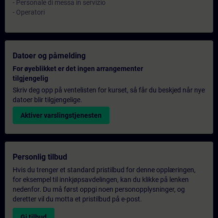
- Personale di messa in servizio
- Operatori
Datoer og påmelding
For øyeblikket er det ingen arrangementer
tilgjengelig
Skriv deg opp på ventelisten for kurset, så får du beskjed når nye
datoer blir tilgjengelige.
Aktiver varslingstjenesten
Personlig tilbud
Hvis du trenger et standard pristilbud for denne opplæringen,
for eksempel til innkjøpsavdelingen, kan du klikke på lenken
nedenfor. Du må først oppgi noen personopplysninger, og
deretter vil du motta et pristilbud på e-post.
Gi tilbud