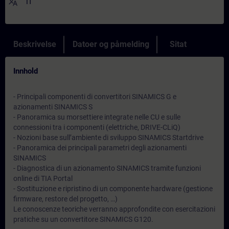
translate
IT
Beskrivelse
Datoer og påmelding
Sitat
Innhold
- Principali componenti di convertitori SINAMICS G e
azionamenti SINAMICS S
- Panoramica su morsettiere integrate nelle CU e sulle
connessioni tra i componenti (elettriche, DRIVE-CLiQ)
- Nozioni base sull’ambiente di sviluppo SINAMICS Startdrive
- Panoramica dei principali parametri degli azionamenti
SINAMICS
- Diagnostica di un azionamento SINAMICS tramite funzioni
online di TIA Portal
- Sostituzione e ripristino di un componente hardware (gestione
firmware, restore del progetto, …)
Le conoscenze teoriche verranno approfondite con esercitazioni
pratiche su un convertitore SINAMICS G120.