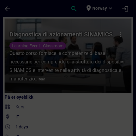
Gå til hovedinnhold
Siden er lastet inn
place
expand_more
arrow_back
search
login
Norway
Kurs - Diagnostica di azionamenti SINAMIC
Diagnostica di azionamenti SINAMICS
more_vert
Learning Event - Classroom
Questo corso fornisce le competenze di base
necessarie per comprendere la struttura dei dispositivi
SINAMICS e intervenire nelle attività di diagnostica e
manutenzio...
Mer
På et øyeblikk
widgets
Kurs
where_to_vote
IT
access_time
1 days