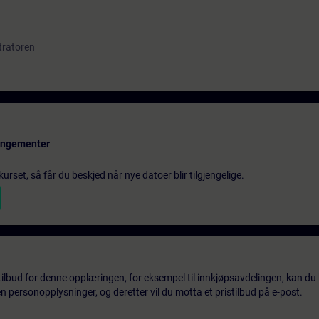
tratoren
rangementer
urset, så får du beskjed når nye datoer blir tilgjengelige.
tilbud for denne opplæringen, for eksempel til innkjøpsavdelingen, kan du 
 personopplysninger, og deretter vil du motta et pristilbud på e-post.