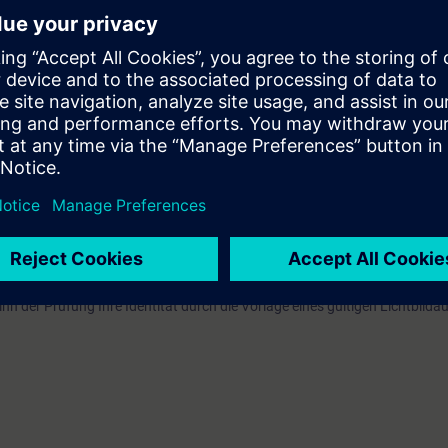
enfreier Zugang
zur digitalen Lernplattform
SITRAIN access
– beginnend
nach Kursende.
nen Sie sowohl die Inhalte dieses Learning Events vertiefen oder wieder
Themen weiterbilden.
EVEL)
glichkeit einen Zertifizierungstest abzulegen. Dieser Test ist Bestandteil
ified Expert for Industrial Networks"
, die sich aus mehreren Einzeltests
inn der Prüfung Ihre Identität durch die Vorlage eines gültigen Lichtbild