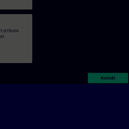
årt SITRAIN-
itt
Kontakt