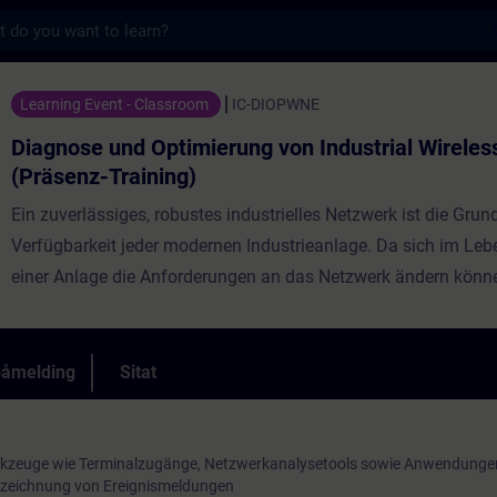
s
Optimierung von Industrial Wireless LAN (P
Learning Event - Classroom
IC-DIOPWNE
Diagnose und Optimierung von Industrial Wirele
(Präsenz-Training)
Ein zuverlässiges, robustes industrielles Netzwerk ist die Grund
Verfügbarkeit jeder modernen Industrieanlage. Da sich im Le
einer Anlage die Anforderungen an das Netzwerk ändern können
Diagnose und Optimierung des industriellen Netzes eine übera
Aufgabe. Bereits bei der Planung müssen dazu verschiedene 
bezüglich der Funktionalität und Diagnosefähigkeit berücksich
påmelding
Sitat
So sind übersichtliche Dokumentationen, die Kenntnis von erw
Funktionalitäten moderner Switches und Router, sowie aktuel
zum Betrieb von Netzwerken für die Diagnose und Optimierun
rkzeuge wie Terminalzugänge, Netzwerkanalysetools sowie Anwendunge
fzeichnung von Ereignismeldungen
unabdingbar.Der Teilnehmer lernt anhand von praktischen Bei