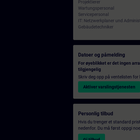
Projektierer
Wartungspersonal
Servicepersonal
IT: Netzwerkplaner und Adminis
Gebäudetechniker
Datoer og påmelding
For øyeblikket er det ingen ar
tilgjengelig
Skriv deg opp på ventelisten for k
Aktiver varslingstjenesten
Personlig tilbud
Hvis du trenger et standard pris
nedenfor. Du må først oppgi noen
Gi tilbud