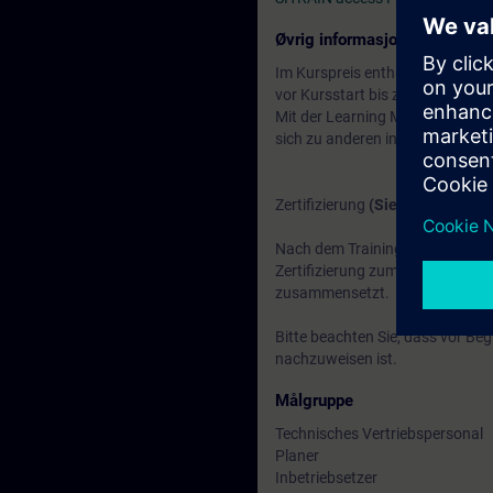
Øvrig informasjon
Im Kurspreis enthalten: Ein
kost
vor Kursstart bis zwei Wochen 
Mit der Learning Membership kön
sich zu anderen interessanten 
Zertifizierung
(Siemens CEIN-L
Nach dem Training besteht die Mö
Zertifizierung zum
"Siemens Cert
zusammensetzt.
Bitte beachten Sie, dass vor Beg
nachzuweisen ist.
Målgruppe
Technisches Vertriebspersonal
Planer
Inbetriebsetzer