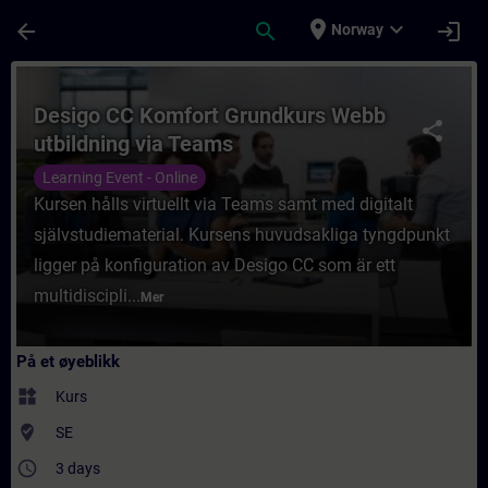
Gå til hovedinnhold
Siden er lastet inn
place
expand_more
arrow_back
search
login
Norway
Kurs - Desigo CC Komfort Grundkurs Webb u
Desigo CC Komfort Grundkurs Webb
share
utbildning via Teams
Learning Event - Online
Kursen hålls virtuellt via Teams samt med digitalt
självstudiematerial. Kursens huvudsakliga tyngdpunkt
ligger på konfiguration av Desigo CC som är ett
multidiscipli...
Mer
På et øyeblikk
widgets
Kurs
where_to_vote
SE
access_time
3 days