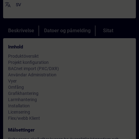
translate
SV
Beskrivelse
Datoer og påmelding
Sitat
Innhold
Produktöversikt
Projekt konfiguration
BACnet import (PXC/DXR)
Användar Administration
Vyer
Omfång
Grafikhantering
Larmhantering
Installation
Licensering
Flex/webb Klient
Målsettinger