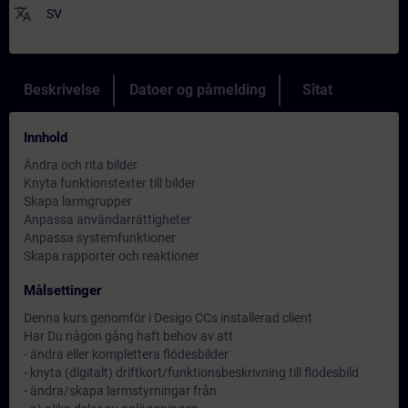
translate
SV
Beskrivelse
Datoer og påmelding
Sitat
Innhold
Ändra och rita bilder
Knyta funktionstexter till bilder
Skapa larmgrupper
Anpassa användarrättigheter
Anpassa systemfunktioner
Skapa rapporter och reaktioner
Målsettinger
Denna kurs genomför i Desigo CCs installerad client
Har Du någon gång haft behov av att
- ändra eller komplettera flödesbilder
- knyta (digitalt) driftkort/funktionsbeskrivning till flödesbild
- ändra/skapa larmstyrningar från