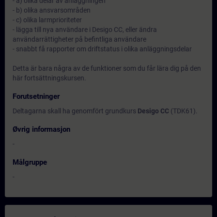
- a) olika delar av anläggningen
- b) olika ansvarsområden
- c) olika larmprioriteter
- lägga till nya användare i Desigo CC, eller ändra
användarrättigheter på befintliga användare
- snabbt få rapporter om driftstatus i olika anläggningsdelar
Detta är bara några av de funktioner som du får lära dig på den
här fortsättningskursen.
Forutsetninger
Deltagarna skall ha genomfört grundkurs
Desigo CC
(TDK61).
Øvrig informasjon
-
Målgruppe
-