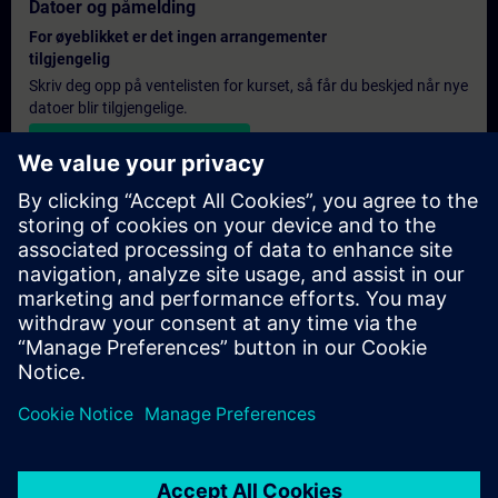
Datoer og påmelding
For øyeblikket er det ingen arrangementer
tilgjengelig
Skriv deg opp på ventelisten for kurset, så får du beskjed når nye
datoer blir tilgjengelige.
Aktiver varslingstjenesten
Personlig tilbud
Hvis du trenger et standard pristilbud for denne opplæringen,
for eksempel til innkjøpsavdelingen, kan du klikke på lenken
nedenfor. Du må først oppgi noen personopplysninger, og
deretter vil du motta et pristilbud på e-post.
Gi tilbud