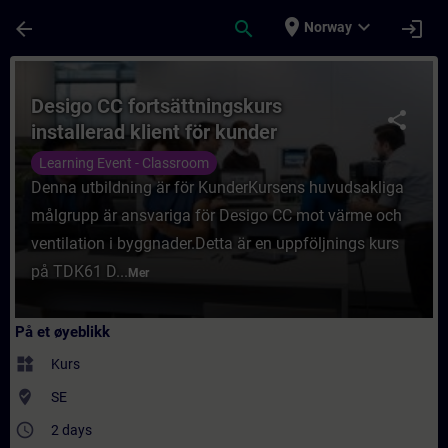
Gå til hovedinnhold
Siden er lastet inn
place
expand_more
arrow_back
search
login
Norway
Kurs - Desigo CC fortsättningskurs installe
Desigo CC fortsättningskurs
share
installerad klient för kunder
Learning Event - Classroom
Denna utbildning är för KunderKursens huvudsakliga
målgrupp är ansvariga för Desigo CC mot värme och
ventilation i byggnader.Detta är en uppföljnings kurs
på TDK61 D...
Mer
På et øyeblikk
widgets
Kurs
where_to_vote
SE
access_time
2 days