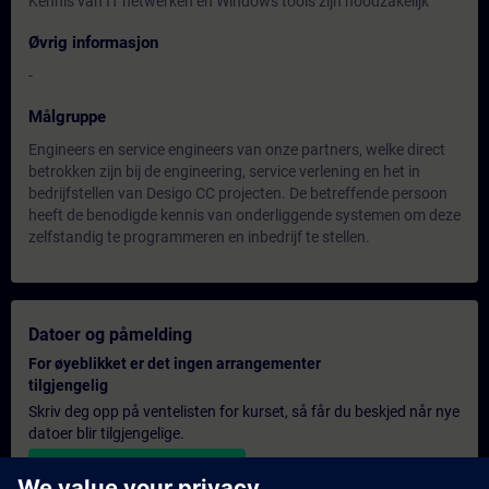
Kennis van IT netwerken en Windows tools zijn noodzakelijk
Øvrig informasjon
-
Målgruppe
Engineers en service engineers van onze partners, welke direct
betrokken zijn bij de engineering, service verlening en het in
bedrijfstellen van Desigo CC projecten. De betreffende persoon
heeft de benodigde kennis van onderliggende systemen om deze
zelfstandig te programmeren en inbedrijf te stellen.
Datoer og påmelding
For øyeblikket er det ingen arrangementer
tilgjengelig
Skriv deg opp på ventelisten for kurset, så får du beskjed når nye
datoer blir tilgjengelige.
Aktiver varslingstjenesten