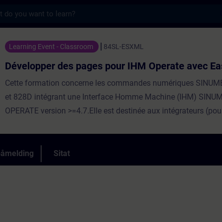
s
s pages pour IHM Operate avec Easy XML - 
Learning Event - Classroom
84SL-ESXML
Développer des pages pour IHM Operate avec E
Cette formation concerne les commandes numériques SINUM
et 828D intégrant une Interface Homme Machine (IHM) SINU
OPERATE version >=4.7.Elle est destinée aux intégrateurs (pour
l’IHM) ou aux utilisateurs finaux (pour fabriquer des pages de 
Elle permet de créer des pages appelées par la navigation ou
pièce ou encore par l’automate. .Répartition50% Théorie, 50%
påmelding
Sitat
PratiqueParticipants max8Evaluation des acquisOuiEligible C
ⓘNonCertificationNon