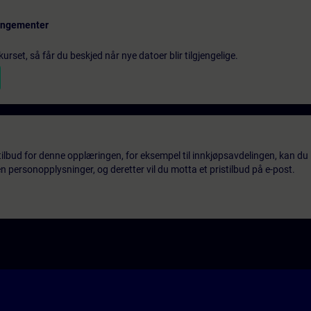
rangementer
urset, så får du beskjed når nye datoer blir tilgjengelige.
tilbud for denne opplæringen, for eksempel til innkjøpsavdelingen, kan du 
 personopplysninger, og deretter vil du motta et pristilbud på e-post.