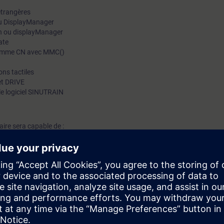
étrangères
ou DisplayManager
en ou displayManager
ate
gramme CN avec MMC()
ns tactiles
et DRIVE
 le logiciel SINUTRAIN
iaire sera capable de :
érieur d’un groupe fonctionnel (MACHINE,PARAMETRE…)
un groupe seul (CUSTOM, MENU_USER, MENU_FUNCTION)
 programme pièce (Commande MMC)
automate (PLC HARDKEYS)
widgets dans SIDESCREEN (à partir de V4.8)
extes dans plusieurs langues
l’éditeur de texte)