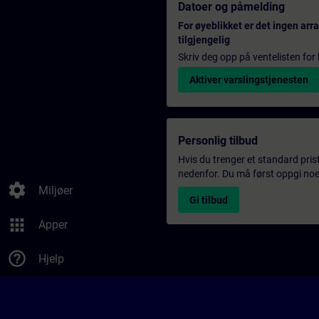
Datoer og påmelding
For øyeblikket er det ingen ar
tilgjengelig
Skriv deg opp på ventelisten for k
Aktiver varslingstjenesten
Personlig tilbud
Hvis du trenger et standard pris
nedenfor. Du må først oppgi noen
settings
Miljøer
Gi tilbud
apps
Apper
help_outline
Hjelp