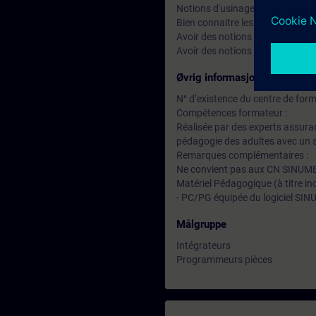
Notions d'usinage, première e
Bien connaitre les menus de 
Avoir des notions sur l’automat
Avoir des notions de EASYSC
Øvrig informasjon
N° d’existence du centre de for
Compétences formateur :
Réalisée par des experts assuran
pédagogie des adultes avec un s
Remarques complémentaires :
Ne convient pas aux CN SINUM
Matériel Pédagogique (à titre ind
- PC/PG équipée du logiciel SI
Målgruppe
Intégrateurs
Programmeurs pièces