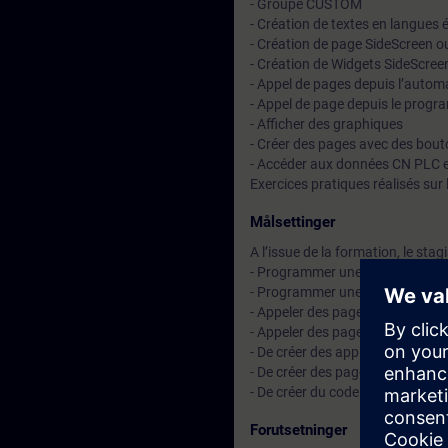
- Groupe CUSTOM
- Création de textes en langues 
- Création de page SideScreen 
- Création de Widgets SideScre
- Appel de pages depuis l’autom
- Appel de page depuis le pro
- Afficher des graphiques
- Créer des pages avec des bouto
- Accéder aux données CN PLC 
Exercices pratiques réalisés sur
Målsettinger
A l’issue de la formation, le stag
- Programmer une page a l’int
- Programmer une page dans 
- Appeler des pages depuis le
- Appeler des pages depuis l’
- De créer des applications ou 
- De créer des pages avec des t
- De créer du code ISO (Pas dans 
Forutsetninger