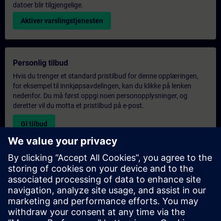
datoer blir tilgjengelige.
Aktiver varslingstjenesten
Personlig tilbud
Hvis du trenger et standard pristilbud for denne opplæringen,
for eksempel til innkjøpsavdelingen, kan du klikke på lenken
nedenfor. Du må først oppgi noen personopplysninger, og
deretter vil du motta et pristilbud på e-post.
Gi tilbud
Forespørsel om eksklusiv opplæring
Fyll ut skjemaet nedenfor hvis du ønsker et tilbud på et
eksklusivt kurs, enten på stedet, virtuelt eller på vårt SITRAIN-
kurssenter. Denne typen forespørsel passer for større grupper (6
personer eller flere). Etter at du har oppgitt kontaktinformasjon
og kursbehov, vil du motta et tilbud fra oss.