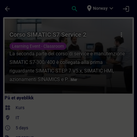
Gå til hovedinnhold
Siden er lastet inn
place
expand_more
arrow_back
search
login
Norway
Kurs - Corso SIMATIC S7 Service 2 - Opplær
Corso SIMATIC S7 Service 2
more_vert
Learning Event - Classroom
La seconda parte del corso di service e manutenzione
SIMATIC S7-300/400 è collegata alla prima
riguardante SIMATIC STEP 7 V5.x, SIMATIC HMI,
azionamenti SINAMICS e P...
Mer
På et øyeblikk
widgets
Kurs
where_to_vote
IT
access_time
5 days