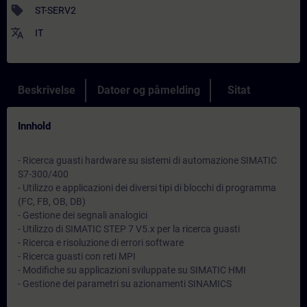
sell
ST-SERV2
translate
IT
Beskrivelse
Datoer og påmelding
Sitat
Innhold
- Ricerca guasti hardware su sistemi di automazione SIMATIC
S7-300/400
- Utilizzo e applicazioni dei diversi tipi di blocchi di programma
(FC, FB, OB, DB)
- Gestione dei segnali analogici
- Utilizzo di SIMATIC STEP 7 V5.x per la ricerca guasti
- Ricerca e risoluzione di errori software
- Ricerca guasti con reti MPI
- Modifiche su applicazioni sviluppate su SIMATIC HMI
- Gestione dei parametri su azionamenti SINAMICS