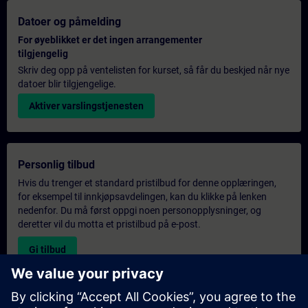
Datoer og påmelding
For øyeblikket er det ingen arrangementer
tilgjengelig
Skriv deg opp på ventelisten for kurset, så får du beskjed når nye
datoer blir tilgjengelige.
Aktiver varslingstjenesten
Personlig tilbud
Hvis du trenger et standard pristilbud for denne opplæringen,
for eksempel til innkjøpsavdelingen, kan du klikke på lenken
nedenfor. Du må først oppgi noen personopplysninger, og
deretter vil du motta et pristilbud på e-post.
Gi tilbud
Forespørsel om eksklusiv opplæring