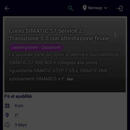
Gå til hovedinnhold
Siden er lastet inn
place
expand_more
arrow_back
search
login
Norway
Kurs - Corso SIMATIC S7 Service 2. Transi
Corso SIMATIC S7 Service 2.
more_vert
Transizione 5.0 con attestazione finale
superamento esame.
Learning Event - Classroom
La seconda parte del corso di service e manutenzione
SIMATIC S7-300/400 è collegata alla prima
riguardante SIMATIC STEP 7 V5.x, SIMATIC HMI,
azionamenti SINAMICS e P...
Mer
På et øyeblikk
widgets
Kurs
where_to_vote
IT
access_time
5 days