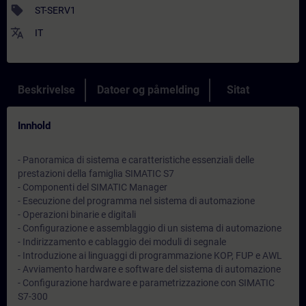
sell
ST-SERV1
translate
IT
Beskrivelse
Datoer og påmelding
Sitat
Innhold
- Panoramica di sistema e caratteristiche essenziali delle
prestazioni della famiglia SIMATIC S7
- Componenti del SIMATIC Manager
- Esecuzione del programma nel sistema di automazione
- Operazioni binarie e digitali
- Configurazione e assemblaggio di un sistema di automazione
- Indirizzamento e cablaggio dei moduli di segnale
- Introduzione ai linguaggi di programmazione KOP, FUP e AWL
- Avviamento hardware e software del sistema di automazione
- Configurazione hardware e parametrizzazione con SIMATIC
S7-300