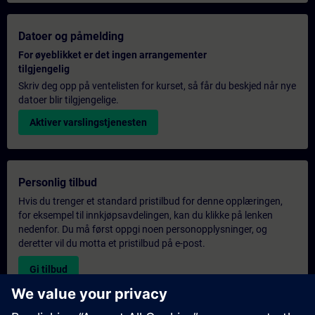
Datoer og påmelding
For øyeblikket er det ingen arrangementer
tilgjengelig
Skriv deg opp på ventelisten for kurset, så får du beskjed når nye
datoer blir tilgjengelige.
Aktiver varslingstjenesten
Personlig tilbud
Hvis du trenger et standard pristilbud for denne opplæringen,
for eksempel til innkjøpsavdelingen, kan du klikke på lenken
nedenfor. Du må først oppgi noen personopplysninger, og
deretter vil du motta et pristilbud på e-post.
Gi tilbud