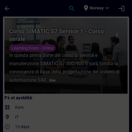
Gå til hovedinnhold
Siden er lastet inn
place
expand_more
arrow_back
search
login
Norway
Kurs - Corso SIMATIC S7 Service 1 - Corso 
Corso SIMATIC S7 Service 1 - Corso
more_vert
serale
Learning Event - Online
In questa prima parte del corso di service e
manutenzione SIMATIC S7-300/400 ti sarà fornita la
conoscenze di base della progettazione dei sistemi di
automazione SIM...
Mer
På et øyeblikk
widgets
Kurs
where_to_vote
IT
access_time
13 days