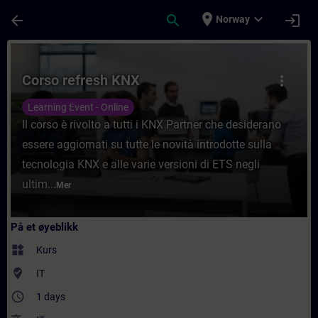
Gå til hovedinnhold
Siden er lastet inn
place
expand_more
arrow_back
search
login
Norway
Kurs - Corso refresh KNX - Opplæring - Opp
Corso refresh KNX
more_vert
Learning Event - Online
Il corso è rivolto a tutti i KNX Partner che desiderano
essere aggiornati su tutte le novità introdotte sulla
tecnologia KNX e alle varie versioni di ETS negli
ultim...
Mer
På et øyeblikk
widgets
Kurs
where_to_vote
IT
access_time
1 days