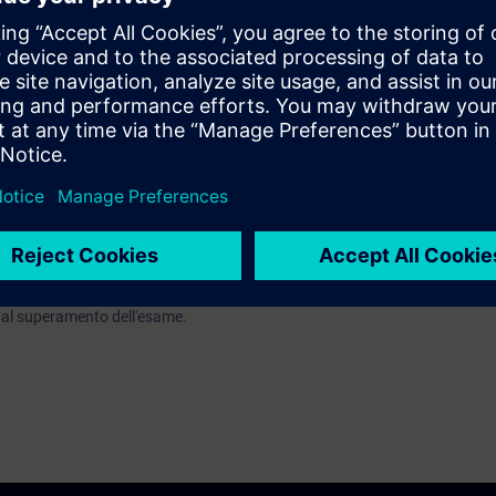
oro in team
PROFINET complesse
CS tramite oggetti tecnologici
 controllo e monitoraggio dell'operatore SIMATIC HMI funzionlità avanza
ety Integrated
alizzata per il tuo sistema di automazione
i valutazione:
RAIN Italian Attested Competence Program PROFESSIONAL
 dal superamento dell'esame.