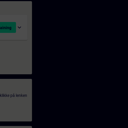
expand_more
aining
klikke på lenken