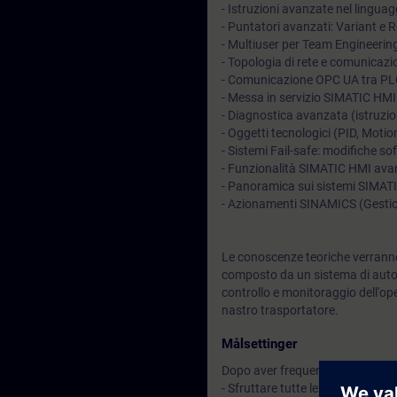
- Istruzioni avanzate nel lingu
- Puntatori avanzati: Variant e 
- Multiuser per Team Engineerin
- Topologia di rete e comunica
- Comunicazione OPC UA tra PLC 
- Messa in servizio SIMATIC HM
- Diagnostica avanzata (istruzi
- Oggetti tecnologici (PID, Motio
- Sistemi Fail-safe: modifiche
- Funzionalità SIMATIC HMI av
- Panoramica sui sistemi SIMAT
- Azionamenti SINAMICS (Gestion
Le conoscenze teoriche verranno
composto da un sistema di auto
controllo e monitoraggio dell'
nastro trasportatore.
Målsettinger
Dopo aver frequentato il corso sa
- Sfruttare tutte le possibilità