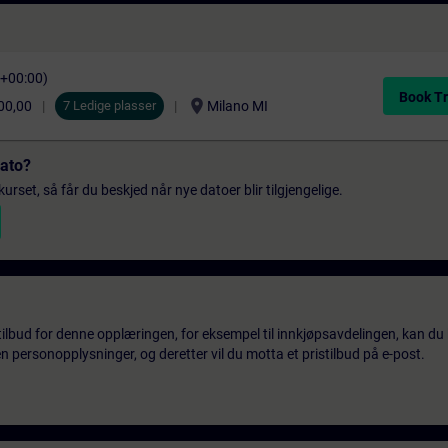
C+00:00)
Book Tr
location_on
00,00
7 Ledige plasser
Milano MI
dato?
urset, så får du beskjed når nye datoer blir tilgjengelige.
tilbud for denne opplæringen, for eksempel til innkjøpsavdelingen, kan du 
 personopplysninger, og deretter vil du motta et pristilbud på e-post.