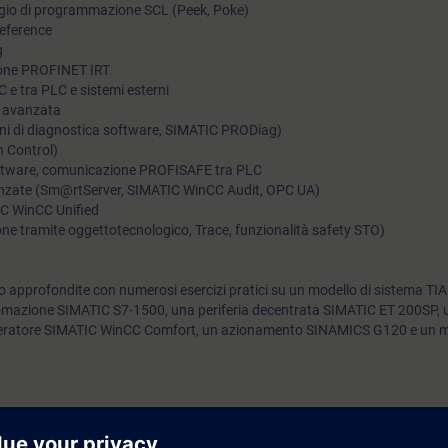
aggio di programmazione SCL (Peek, Poke)
PROFESSIONAL. Durante questa giornata viene effettuato un r
Reference
g
concetti fondamentali del corso appena seguito e lo svolgimen
zione PROFINET IRT
prova d'esame, che prevede un'ora di parte teorica con doman
e tra PLC e sistemi esterni
chiusa e 2 ore di prova pratica.
I avanzata
oni di diagnostica software, SIMATIC PRODiag)
n Control)
 software, comunicazione PROFISAFE tra PLC
anzate (Sm@rtServer, SIMATIC WinCC Audit, OPC UA)
IC WinCC Unified
e tramite oggettotecnologico, Trace, funzionalità safety STO)
 approfondite con numerosi esercizi pratici su un modello di sistema TIA
mazione SIMATIC S7-1500, una periferia decentrata SIMATIC ET 200SP, u
operatore SIMATIC WinCC Comfort, un azionamento SINAMICS G120 e un m
rai in grado di:
 messe a disposizione dal programma SIMATIC STEP 7 (TIA Portal)