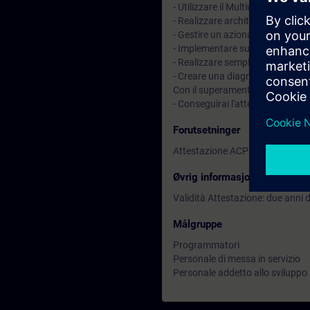
- Utilizzare il Multiuser per il lav
- Realizzare architetture reti 
- Gestire un azionamento SINAMI
- Implementare su un sistema di
- Realizzare semplici sistemi Saf
- Creare una diagnostica person
Con il superamento della prova d
- Conseguirai l'attestazione
SIT
Forutsetninger
Attestazione ACP ADVANCED.
Øvrig informasjon
Validità Attestazione: due anni
Målgruppe
Programmatori
Personale di messa in servizio
Personale addetto allo sviluppo