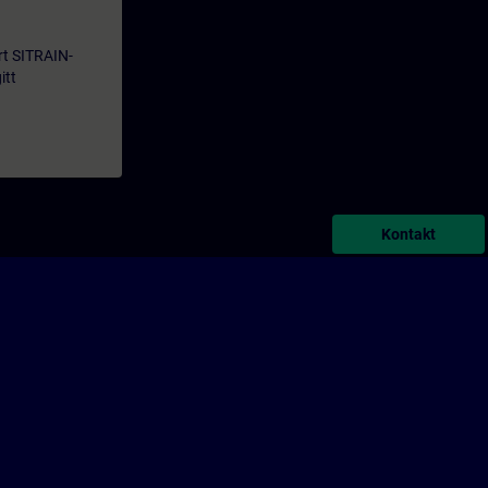
årt SITRAIN-
itt
Kontakt