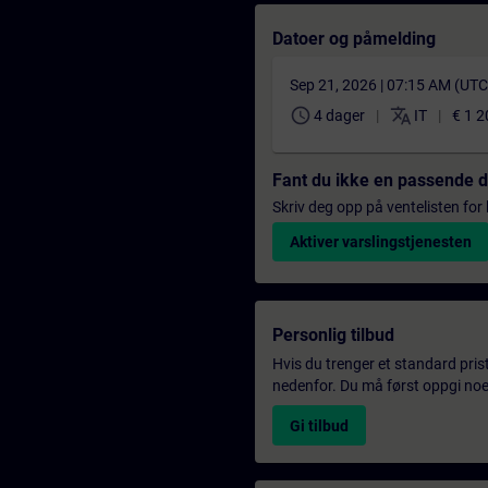
Datoer og påmelding
Sep 21, 2026 | 07:15 AM (UT
schedule
translate
4 dager
IT
€ 1 2
Fant du ikke en passende 
Skriv deg opp på ventelisten for k
Aktiver varslingstjenesten
Personlig tilbud
Hvis du trenger et standard pris
nedenfor. Du må først oppgi noen
Gi tilbud