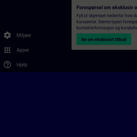
Forespørsel om eksklusiv 
Fyll ut skjemaet nedenfor hvis du
kurssenter. Denne typen forespørs
kontaktinformasjon og kursbehov,
settings
Miljøer
Be om eksklusivt tilbud
apps
Apper
help_outline
Hjelp