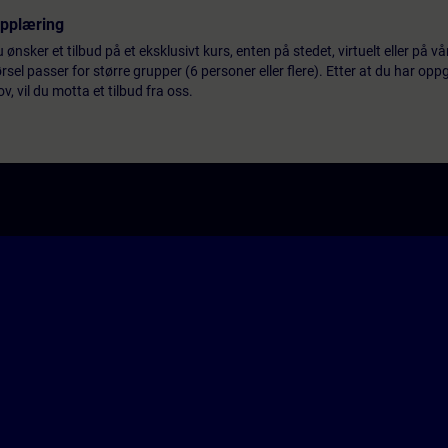
opplæring
 ønsker et tilbud på et eksklusivt kurs, enten på stedet, virtuelt eller på v
el passer for større grupper (6 personer eller flere). Etter at du har oppg
 vil du motta et tilbud fra oss.