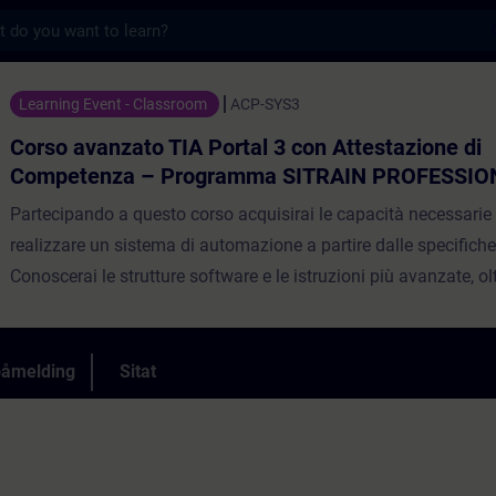
s
to TIA Portal 3 con Attestazione di Comp
Learning Event - Classroom
ACP-SYS3
Corso avanzato TIA Portal 3 con Attestazione di
Competenza – Programma SITRAIN PROFESSIO
Partecipando a questo corso acquisirai le capacità necessarie 
realizzare un sistema di automazione a partire dalle specifiche
Conoscerai le strutture software e le istruzioni più avanzate, ol
confidenza con le architetture reti più complesse attraverso la 
comunicazione OPC UA verso sistemi esterni.Le competenze a
oggetti tecnologici ti permetteranno di affrontare dinamiche d
påmelding
Sitat
legate ai regolatori PID e al Motion Control. Affronterai inoltre 
funzionalità avanzate dei sistemi di controllo e monitoraggio d
SIMATIC HMI.La quarta giornata di corso prevede l'esame per
l'attestazione SITRAIN Italian Attested Competence Program