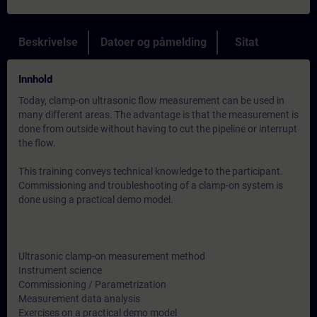
Beskrivelse
Datoer og påmelding
Sitat
Innhold
Today, clamp-on ultrasonic flow measurement can be used in
many different areas. The advantage is that the measurement is
done from outside without having to cut the pipeline or interrupt
the flow.
This training conveys technical knowledge to the participant.
Commissioning and troubleshooting of a clamp-on system is
done using a practical demo model.
Ultrasonic clamp-on measurement method
Instrument science
Commissioning / Parametrization
Measurement data analysis
Exercises on a practical demo model