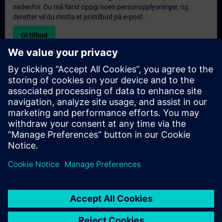
nedenfor. Du må først oppgi noen personopplysninger, og
deretter vil du motta et pristilbud på e-post.
Gi tilbud
Forespørsel om eksklusiv opplæring
Fyll ut skjemaet nedenfor hvis du ønsker et tilbud på et
eksklusivt kurs, enten på stedet, virtuelt eller på vårt SITRAIN-
kurssenter. Denne typen forespørsel passer for større grupper (6
personer eller flere). Etter at du har oppgitt kontaktinformasjon
og kursbehov, vil du motta et tilbud fra oss.
Be om eksklusivt tilbud