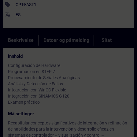
sell
CPT-FAST1
translate
ES
Beskrivelse
Datoer og påmelding
Sitat
Innhold
Configuración de Hardware
Programación en STEP 7
Procesamiento de Señales Analógicas
Análisis y Detección de Fallos
Integración con WinCC Flexible
Integración con SINAMICS G120
Examen práctico
Målsettinger
Recapitular conceptos significativos de integración y refinación
de habilidades para la intervención y desarrollo eficaz en
sistemas de controlador – visualización y control –