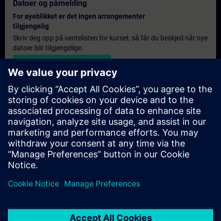
Datoer og påmelding
For øyeblikket er det ingen arrangementer
tilgjengelig
Skriv deg opp på ventelisten for kurset, så får du beskjed når nye
datoer blir tilgjengelige.
Aktiver varslingstjenesten
Personlig tilbud
Hvis du trenger et standard pristilbud for denne opplæringen,
for eksempel til innkjøpsavdelingen, kan du klikke på lenken
nedenfor. Du må først oppgi noen personopplysninger, og
deretter vil du motta et pristilbud på e-post.
Gi tilbud