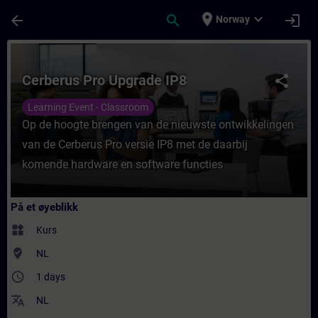
Gå til hovedinnhold
Siden er lastet inn
place
expand_more
arrow_back
search
login
Norway
Kurs - Cerberus Pro Upgrade IP8 - Opplærin
Cerberus Pro Upgrade IP8
share
Learning Event - Classroom
Op de hoogte brengen van de nieuwste ontwikkelingen
van de Cerberus Pro versie IP8 met de daarbij
komende hardware en software functies
På et øyeblikk
widgets
Kurs
where_to_vote
NL
access_time
1 days
translate
NL