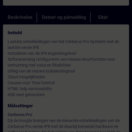
Beskrivelse
Datoer og påmelding
Sitat
Innhold
Laatste ontwikkelingen van het Cerberus Pro Systeem met de
laatste versie IP8
Installeren van de IP8 engineringstool
Softwarematig configureren van nieuwe stuurfuncties voor
ontruiming met voice en flitslichten
Uitleg van de nieuwe lusbelastingtool
Cloud mogelijkheden
Causes voor Time Control
HTML help serviceability
ASD next generation
Målsettinger
Cerberus Pro
Op de hoogte brengen van de nieuwste ontwikkelingen van de
Cerberus Pro versie IP8 met de daarbij komende hardware en