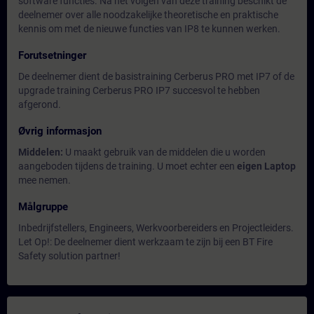
software functies. Na het volgen van deze training beschikt de
deelnemer over alle noodzakelijke theoretische en praktische
kennis om met de nieuwe functies van IP8 te kunnen werken.
Forutsetninger
De deelnemer dient de basistraining Cerberus PRO met IP7 of de
upgrade training Cerberus PRO IP7 succesvol te hebben
afgerond.
Øvrig informasjon
Middelen:
U maakt gebruik van de middelen die u worden
aangeboden tijdens de training. U moet echter een
eigen Laptop
mee nemen.
Målgruppe
Inbedrijfstellers, Engineers, Werkvoorbereiders en Projectleiders.
Let Op!: De deelnemer dient werkzaam te zijn bij een BT Fire
Safety solution partner!