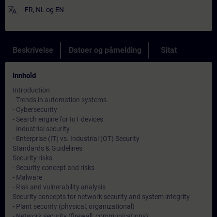
translate
FR
,
NL
og
EN
Beskrivelse
Datoer og påmelding
Sitat
Innhold
Introduction
- Trends in automation systems
- Cybersecurity
- Search engine for IoT devices
- Industrial security
- Enterprise (IT) vs. Industrial (OT) Security
Standards & Guidelines
Security risks
- Security concept and risks
- Malware
- Risk and vulnerability analysis
Security concepts for network security and system integrity
- Plant security (physical, organizational)
- Network security (firewall, communications)