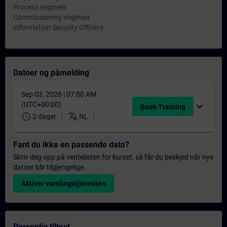
Process engineer
Commissioning engineer
Information Security Officers
Datoer og påmelding
Sep 03, 2026 | 07:00 AM
(UTC+00:00)
expand_more
Book Training
schedule
translate
2 dager
NL
Fant du ikke en passende dato?
Skriv deg opp på ventelisten for kurset, så får du beskjed når nye
datoer blir tilgjengelige.
Aktiver varslingstjenesten
Personlig tilbud