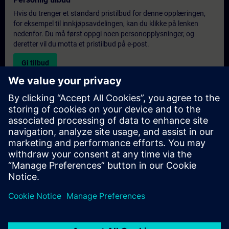
Hvis du trenger et standard pristilbud for denne opplæringen,
for eksempel til innkjøpsavdelingen, kan du klikke på lenken
nedenfor. Du må først oppgi noen personopplysninger, og
deretter vil du motta et pristilbud på e-post.
Gi tilbud
Forespørsel om eksklusiv opplæring
Fyll ut skjemaet nedenfor hvis du ønsker et tilbud på et
eksklusivt kurs, enten på stedet, virtuelt eller på vårt SITRAIN-
kurssenter. Denne typen forespørsel passer for større grupper (6
personer eller flere). Etter at du har oppgitt kontaktinformasjon
og kursbehov, vil du motta et tilbud fra oss.
Be om eksklusivt tilbud