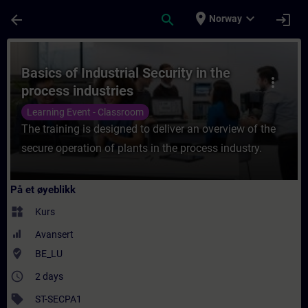
Gå til hovedinnhold
Siden er lastet inn
place
expand_more
arrow_back
search
login
Norway
Kurs - Basics of Industrial Security in the
Basics of Industrial Security in the
more_vert
process industries
Learning Event - Classroom
The training is designed to deliver an overview of the
secure operation of plants in the process industry.
På et øyeblikk
widgets
Kurs
Avansert
where_to_vote
BE_LU
access_time
2 days
sell
ST-SECPA1