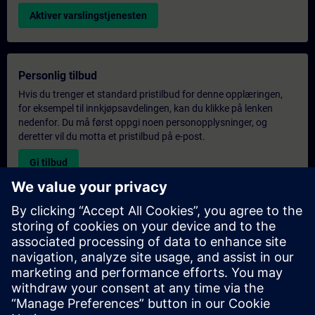
Aktiver varslingstjenesten
Personlig tilbud
Hvis du trenger et standard pristilbud for denne opplæringen,
for eksempel til innkjøpsavdelingen, kan du klikke på lenken
nedenfor. Du må først oppgi noen personopplysninger, og
deretter vil du motta et pristilbud på e-post.
Gi tilbud
Forespørsel om eksklusiv opplæring
Fyll ut skjemaet nedenfor hvis du ønsker et tilbud på et
eksklusivt kurs, enten på stedet, virtuelt eller på vårt SITRAIN-
kurssenter. Denne typen forespørsel passer for større grupper (6
personer eller flere). Etter at du har oppgitt kontaktinformasjon
og kursbehov, vil du motta et tilbud fra oss.