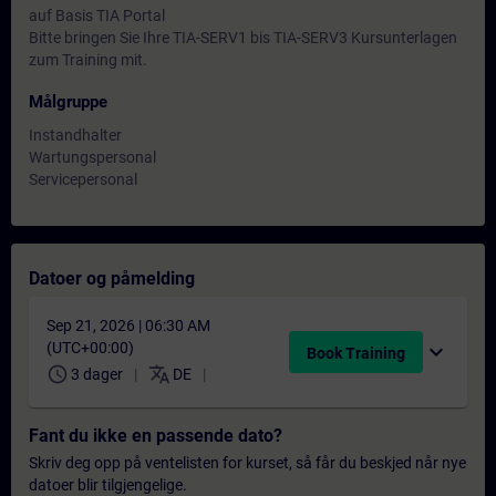
auf Basis TIA Portal
Bitte bringen Sie Ihre TIA-SERV1 bis TIA-SERV3 Kursunterlagen
zum Training mit.
Målgruppe
Instandhalter
Wartungspersonal
Servicepersonal
Datoer og påmelding
Sep 21, 2026 | 06:30 AM
(UTC+00:00)
expand_more
Book Training
schedule
translate
3 dager
DE
Fant du ikke en passende dato?
Skriv deg opp på ventelisten for kurset, så får du beskjed når nye
datoer blir tilgjengelige.