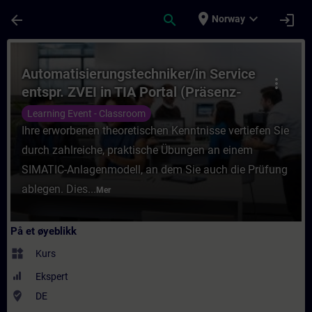
Gå til hovedinnhold
Siden er lastet inn
place
expand_more
arrow_back
search
login
Norway
Kurs - Automatisierungstechniker/in Servic
Automatisierungstechniker/in Service
more_vert
entspr. ZVEI in TIA Portal (Präsenz-
Test)
Learning Event - Classroom
Ihre erworbenen theoretischen Kenntnisse vertiefen Sie
durch zahlreiche, praktische Übungen an einem
SIMATIC-Anlagenmodell, an dem Sie auch die Prüfung
ablegen. Dies...
Mer
På et øyeblikk
widgets
Kurs
Ekspert
where_to_vote
DE