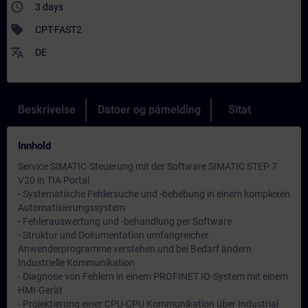
access_time
3 days
sell
CPT-FAST2
translate
DE
Beskrivelse
Datoer og påmelding
Sitat
Innhold
Service SIMATIC-Steuerung mit der Software SIMATIC STEP 7
V20 in TIA Portal
- Systematische Fehlersuche und -behebung in einem komplexen
Automatisierungssystem
- Fehlerauswertung und -behandlung per Software
- Struktur und Dokumentation umfangreicher
Anwenderprogramme verstehen und bei Bedarf ändern
Industrielle Kommunikation
- Diagnose von Fehlern in einem PROFINET IO-System mit einem
HMI-Gerät
- Projektierung einer CPU-CPU Kommunikation über Industrial