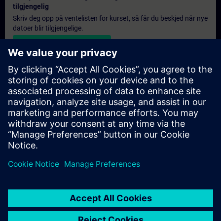
tilgjengelig
Skriv deg opp på ventelisten for kurset, så får du beskjed når nye
datoer blir tilgjengelige.
Aktiver varslingstjenesten
Personlig tilbud
Hvis du trenger et standard pristilbud for denne opplæringen,
for eksempel til innkjøpsavdelingen, kan du klikke på lenken
nedenfor. Du må først oppgi noen personopplysninger, og
deretter vil du motta et pristilbud på e-post.
Gi tilbud