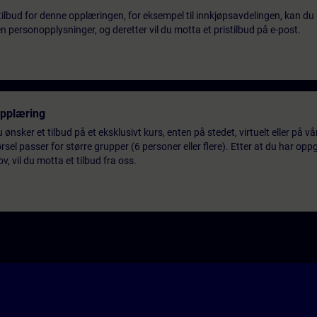
tilbud for denne opplæringen, for eksempel til innkjøpsavdelingen, kan du 
 personopplysninger, og deretter vil du motta et pristilbud på e-post.
opplæring
 ønsker et tilbud på et eksklusivt kurs, enten på stedet, virtuelt eller på v
el passer for større grupper (6 personer eller flere). Etter at du har oppg
 vil du motta et tilbud fra oss.