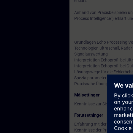
erklärt.
Anhand von Praxisbeispielen un
Process Intelligence“) erklärt 
Grundlagen Echo Processing Ve
Technologien Ultraschall, Rada
Signalauswertung
Interpretation Echoprofil bei U
Interpretation Echoprofil bei 
Lösungswege für die Fehlerbeh
Spezialparameter
Praxisnahe Übungen und Übung
Målsettinger
Kenntnisse zur Signalauswertun
Forutsetninger
Erfahrung mit der Inbetriebnah
Kenntnisse der Programmierung