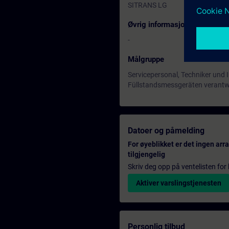
SITRANS LG
Øvrig informasjon
-
Målgruppe
Servicepersonal, Techniker und 
Füllstandsmessgeräten verantwo
Datoer og påmelding
For øyeblikket er det ingen ar
tilgjengelig
Skriv deg opp på ventelisten for k
Aktiver varslingstjenesten
Personlig tilbud