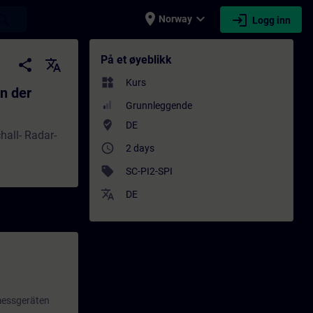
place
expand_more
login
earch
Norway
Logg inn
axis - Opplæring - Opplæring - Faglig utvik
På et øyeblikk
share
translate
widgets
Kurs
n der
Grunnleggende
where_to_vote
DE
hall- Radar-
access_time
2 days
sell
SC-PI2-SPI
translate
DE
smessgeräten