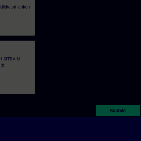
klikke på lenken
årt SITRAIN-
itt
Kontakt