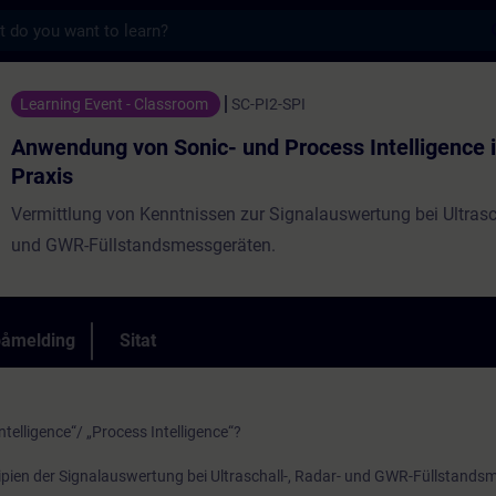
s
 Sonic- und Process Intelligence in der Pr
Learning Event - Classroom
SC-PI2-SPI
Anwendung von Sonic- und Process Intelligence i
Praxis
Vermittlung von Kenntnissen zur Signalauswertung bei Ultrasc
und GWR-Füllstandsmessgeräten.
påmelding
Sitat
ntelligence“/ „Process Intelligence“?
zipien der Signalauswertung bei Ultraschall-, Radar- und GWR-Füllstand