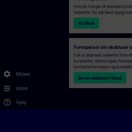
Hvis du trenger et standard pris
nedenfor. Du må først oppgi noen
Gi tilbud
Forespørsel om eksklusiv 
Fyll ut skjemaet nedenfor hvis du
kurssenter. Denne typen forespørs
kontaktinformasjon og kursbehov,
settings
Miljøer
Be om eksklusivt tilbud
apps
Apper
help_outline
Hjelp