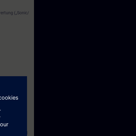
ertung („Sonic/
SITRANS LR und