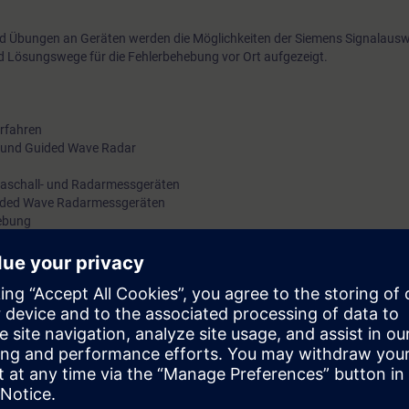
d Übungen an Geräten werden die Möglichkeiten der Siemens Signalausw
und Lösungswege für die Fehlerbehebung vor Ort aufgezeigt.
rfahren
r und Guided Wave Radar
ltraschall- und Radarmessgeräten
Guided Wave Radarmessgeräten
ebung
en an Geräten
g bei Ultraschall- Radar- und GWR-Füllstandsmessgeräten.
me und Fehlersuche von Geräten der Füllstandsmesstechnik.
 und Parametrierung von HydroRanger und MultiRanger, SITRANS LU, 