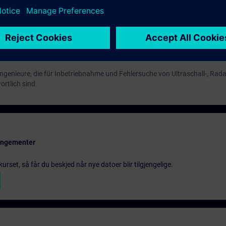
Ingenieure, die für Inbetriebnahme und Fehlersuche von Ultraschall-, Rad
rtlich sind.
rangementer
urset, så får du beskjed når nye datoer blir tilgjengelige.