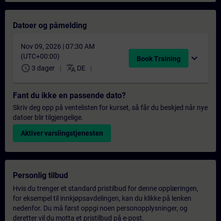
Datoer og påmelding
Nov 09, 2026 | 07:30 AM
(UTC+00:00)
expand_more
Book Training
schedule
translate
3 dager
DE
Fant du ikke en passende dato?
Skriv deg opp på ventelisten for kurset, så får du beskjed når nye
datoer blir tilgjengelige.
Aktiver varslingstjenesten
Personlig tilbud
Hvis du trenger et standard pristilbud for denne opplæringen,
for eksempel til innkjøpsavdelingen, kan du klikke på lenken
nedenfor. Du må først oppgi noen personopplysninger, og
deretter vil du motta et pristilbud på e-post.