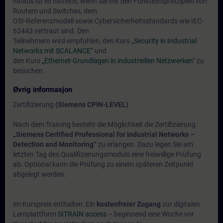
hinaus ist es hilfreich, wenn Sie mit den Funktionsprinzipien von
Routern und Switches, dem
OSI-Referenzmodell sowie Cybersicherheitsstandards wie IEC-
62443 vertraut sind. Den
Teilnehmern wird empfohlen, den Kurs
„Security in Industrial
Networks mit SCALANCE“
und
den Kurs
„Ethernet-Grundlagen in industriellen Netzwerken“
zu
besuchen.
Øvrig informasjon
Zertifizierung
(Siemens CPIN-LEVEL)
Nach dem Training besteht die Möglichkeit die Zertifizierung
„Siemens Certified Professional for Industrial Networks –
Detection and Monitoring“
zu erlangen. Dazu legen Sie am
letzten Tag des Qualifizierungsmoduls eine freiwillige Prüfung
ab. Optional kann die Prüfung zu einem späteren Zeitpunkt
abgelegt werden.
Im Kurspreis enthalten: Ein
kostenfreier Zugang
zur digitalen
Lernplattform
SITRAIN access
– beginnend eine Woche vor