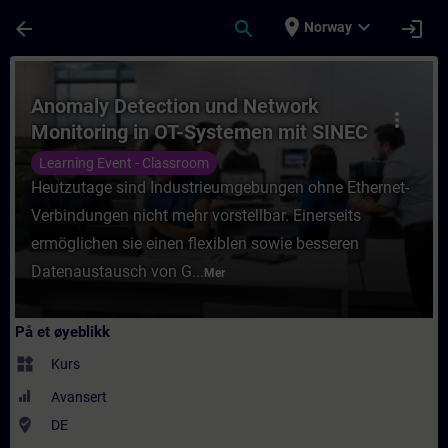
Gå til hovedinnhold
Siden er lastet inn
place
expand_more
arrow_back
search
login
Norway
Kurs - Anomaly Detection und Network Moni
Anomaly Detection und Network
more_vert
Monitoring in OT-Systemen mit SINEC
Security Monitor (Präsenz-Training)
Learning Event - Classroom
Heutzutage sind Industrieumgebungen ohne Ethernet-
Verbindungen nicht mehr vorstellbar. Einerseits
ermöglichen sie einen flexiblen sowie besseren
Datenaustausch von G...
Mer
På et øyeblikk
widgets
Kurs
Avansert
where_to_vote
DE