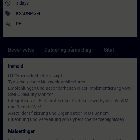
access_time
3 days
sell
IC-ADNMSM
translate
DE
Beskrivelse
Datoer og påmelding
Sitat
Innhold
OT-Cybersicherheitskonzept
Typische sichere Netzwerkarchitekturen
Empfehlungen und Besonderheiten in der Implementierung vom
SINEC Security Monitor
Integration von Endgeräten über Protokolle wie Syslog, WinRM
und Remote WIM
Asset-Identifizierung und Organisation in OT-System
Erkennung und Verwaltung von Cybersicherheitsereignissen
Målsettinger