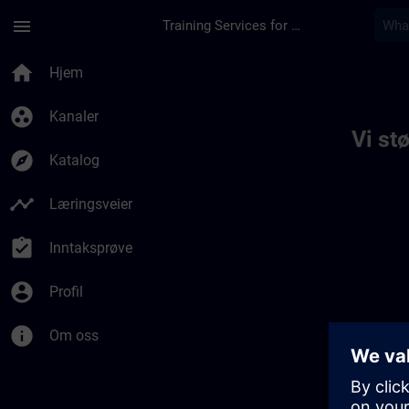
Gå til hovedinnhold
Siden er lastet inn
menu
Training Services for Digital Industries
Toc | SITRAIN
home
Hjem
group_work
Kanaler
Vi st
explore
Katalog
timeline
Læringsveier
assignment_turned_in
Inntaksprøve
account_circle
Profil
info
Om oss