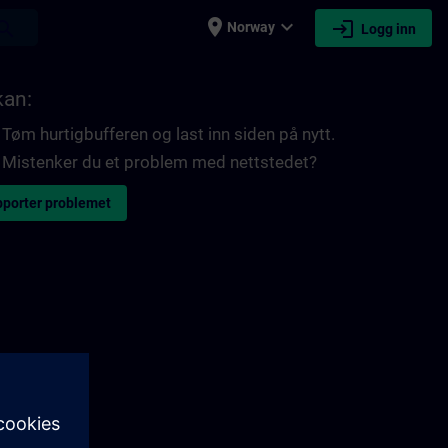
place
expand_more
login
earch
Norway
Logg inn
kan:
Tøm hurtigbufferen og last inn siden på nytt.
Mistenker du et problem med nettstedet?
porter problemet