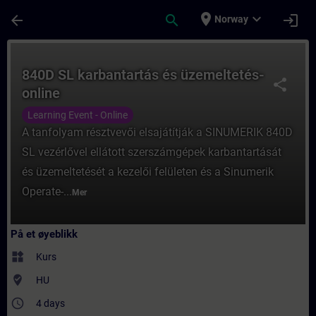
Gå til hovedinnhold
Siden er lastet inn
place
expand_more
arrow_back
search
login
Norway
Kurs - 840D SL karbantartás és üzemeltetés
840D SL karbantartás és üzemeltetés-
share
online
Learning Event - Online
A tanfolyam résztvevői elsajátítják a SINUMERIK 840D
SL vezérlővel ellátott szerszámgépek karbantartását
és üzemeltetését a kezelői felületen és a Sinumerik
Operate-...
Mer
På et øyeblikk
widgets
Kurs
where_to_vote
HU
access_time
4 days