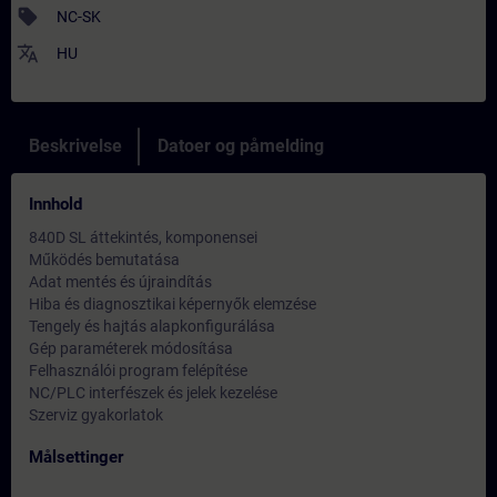
sell
NC-SK
translate
HU
Beskrivelse
Datoer og påmelding
Innhold
840D SL áttekintés, komponensei
Működés bemutatása
Adat mentés és újraindítás
Hiba és diagnosztikai képernyők elemzése
Tengely és hajtás alapkonfigurálása
Gép paraméterek módosítása
Felhasználói program felépítése
NC/PLC interfészek és jelek kezelése
Szerviz gyakorlatok
Målsettinger