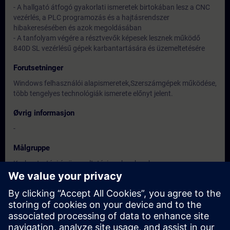
- A hallgató átfogó gyakorlati ismeretek birtokában lesz a CNC
vezérlés, a PLC programozás és a hajtásrendszer
hibakeresésében és azok megoldásában
- A tanfolyam végére a résztvevők képesek lesznek működő
840D SL vezérlésű gépek karbantartására és üzemeltetésére
Forutsetninger
Windows felhasználói alapismeretek,Szerszámgépek működése,
több tengelyes technológiák ismerete előnyt jelent.
Øvrig informasjon
-
Målgruppe
Karbantartási és üzemeltetési szakemberek.
Datoer og påmelding
For øyeblikket er det ingen arrangementer