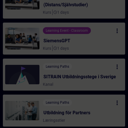
(Distans/Självstudier)
Kurs
1 days
access_time
more_vert
Learning Event - Classroom
SiemensGPT
Kurs
1 days
access_time
more_vert
Learning Paths
SITRAIN Utbildningsstege i Sverige
Kanal
more_vert
Learning Paths
Utbildning för Partners
Læringsstier