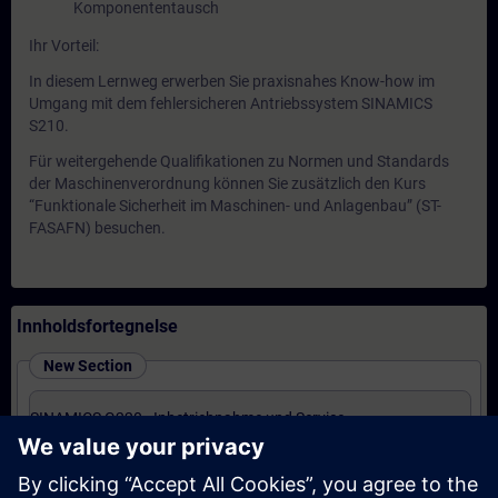
Komponententausch
Ihr Vorteil:
In diesem Lernweg erwerben Sie praxisnahes Know-how im
Umgang mit dem fehlersicheren Antriebssystem SINAMICS
S210.
Für weitergehende Qualifikationen zu Normen und Standards
der Maschinenverordnung können Sie zusätzlich den Kurs
“Funktionale Sicherheit im Maschinen- und Anlagenbau” (ST-
FASAFN) besuchen.
Innholdsfortegnelse
New Section
SINAMICS G220 - Inbetriebnahme und Service
(Präsenz-Training)