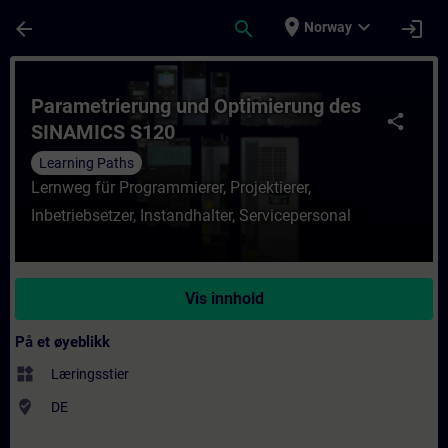
Gå til hovedinnhold
Siden er lastet inn
place
expand_more
arrow_back
search
login
Norway
Kurs - Parametrierung und Optimierung des
Parametrierung und Optimierung des
share
SINAMICS S120
Learning Paths
Lernweg für Programmierer, Projektierer,
Inbetriebsetzer, Instandhalter, Servicepersonal
Vis innhold
På et øyeblikk
widgets
Læringsstier
where_to_vote
DE