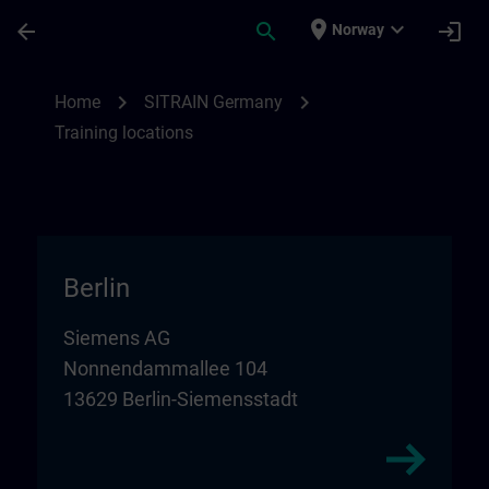
Skip To Main Content
Page Loaded
place
expand_more
arrow_back
search
login
Norway
Training locations for SITRAIN in Germany
chevron_right
chevron_right
Home
SITRAIN Germany
Training locations
Berlin
Siemens AG
Nonnendammallee 104
13629 Berlin-Siemensstadt