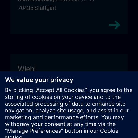
70435 Stuttgart
Wiehl
Unitechnik Systems GmbH
Entrance sign "DIGI:LAB"
Fritz-Kotz-Str. 14
51674 Wiehl