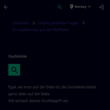
Skip To Main Content
Page Loaded
place
expand_more
arrow_back
search
login
Norway
So arbeitest du auf der Plattform | SITRAI
chevron_right
chevron_right
Startseite
Häufig gestellte Fragen
So arbeitest du auf der Plattform
Suchleiste
Egal, wo man auf der Seite ist, die Suchleiste bleibt
ganz oben auf der Seite.
Gib einfach deinen Suchbegriff ein.