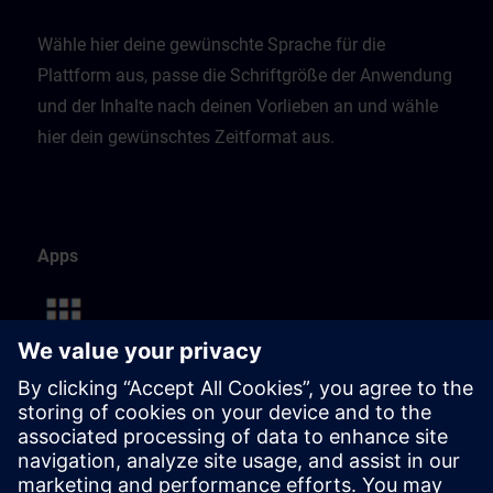
Wähle hier deine gewünschte Sprache für die
Plattform aus, passe die Schriftgröße der Anwendung
und der Inhalte nach deinen Vorlieben an und wähle
hier dein gewünschtes Zeitformat aus.
Apps
Diese Seite listet alle verfügbaren Apps auf.
Du kannst deine persönliche Navigation ganz einfach
anpassen, indem du Apps mit nur einem Klick