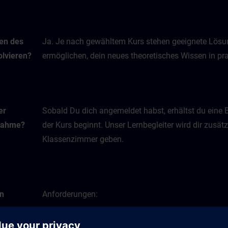
men des
Ja. Je nach gewähltem Kurs stehen geeignete Lösun
lvieren?
ermöglichen, dein neues theoretisches Wissen in 
er
Sobald Du dich angemeldet habst, erhältst du eine 
lnahme?
der Kurs beginnt. Unser Lernbegleiter wird dir zusätz
Klassenzimmer geben.
en
Anforderungen:
e
PC mit Maus und Tastatur oder Tablet
ine-