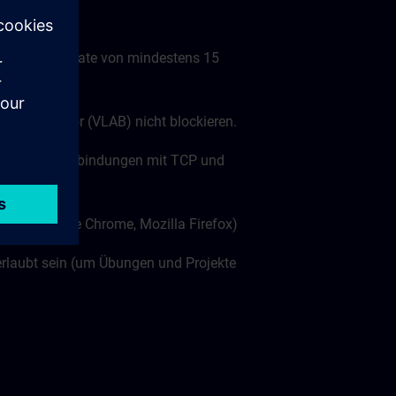
nübertragungsrate von mindestens 15
tuellen Labor (VLAB) nicht blockieren.
ts (wss:// Verbindungen mit TCP und
len: Google Chrome, Mozilla Firefox)
rlaubt sein (um Übungen und Projekte