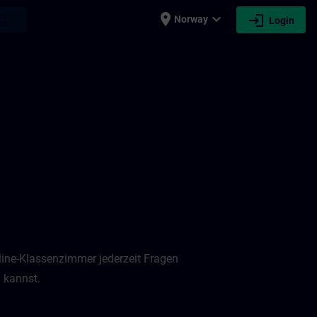
place
expand_more
login
earch
Norway
Login
nline-Klassenzimmer jederzeit Fragen
 kannst.