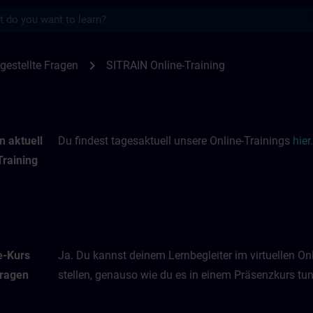
s
nings | SITRAIN
chevron_right
gestellte Fragen
SITRAIN Online-Training
n aktuell
Du findest tagesaktuell unsere Online-Trainings
hier
.
Training
e-Kurs
Ja. Du kannst deinem Lernbegleiter im virtuellen O
Fragen
stellen, genauso wie du es in einem Präsenzkurs tun