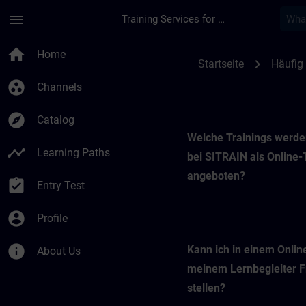
Skip To Main Content
Page Loaded
menu
Training Services for Digital Industries
SITRAIN Online-Trai
home
Home
chevron_right
Startseite
Häufig 
group_work
Channels
explore
Catalog
Welche Trainings werde
timeline
Learning Paths
bei SITRAIN als Online-
angeboten?
assignment_turned_in
Entry Test
account_circle
Profile
info
Kann ich in einem Onlin
About Us
meinem Lernbegleiter 
stellen?