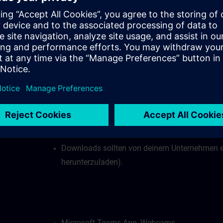
Internetverbindung:
B)?
Bei stabiler Internetverbindung ist eine Date
Mbit/s erforderlich.
Deine Firewall darf den Zugang zu unserem vir
Deine Firewall darf den Zugriff auf Websocke
HTTPS mit Port 443) nicht blockieren.
Webbrowser mit HTML5-Unterstützung (empfoh
Downloads sollten von deinem Unternehmen e
herunterzuladen).
d
Microsoft Teams App, Webcams