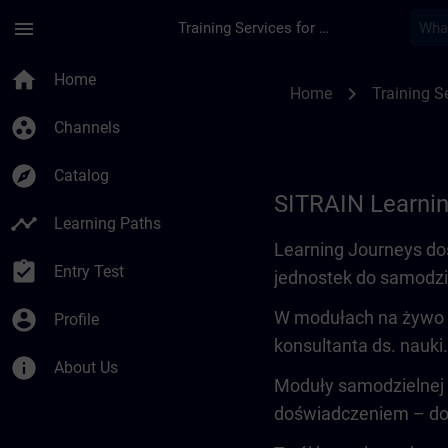
Skip To Main Content
Page Loaded
menu
Training Services for Digital Industries
Learning Journey | 
home
Home
chevron_right
Home
Training Se
group_work
Channels
explore
Catalog
SITRAIN Learni
timeline
Learning Paths
Learning Journeys do
assignment_turned_in
Entry Test
jednostek do samodzi
account_circle
W modułach na żywo u
Profile
konsultanta ds. nauki
info
About Us
Moduły samodzielnej 
doświadczeniem – do